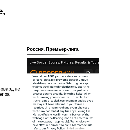
е,
Россия. Премьер-лига
орвард не
ег за