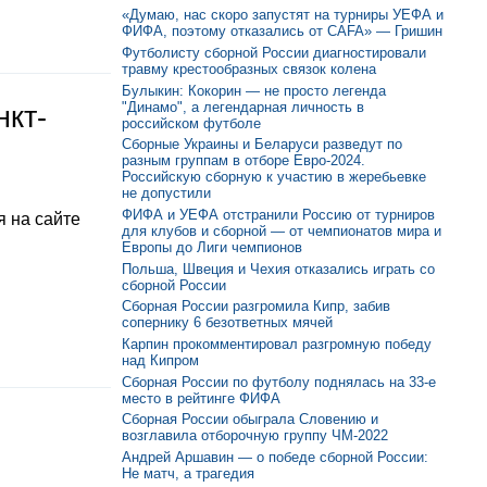
«Думаю, нас скоро запустят на турниры УЕФА и
ФИФА, поэтому отказались от CAFA» — Гришин
Футболисту сборной России диагностировали
травму крестообразных связок колена
Булыкин: Кокорин — не просто легенда
"Динамо", а легендарная личность в
нкт-
российском футболе
Сборные Украины и Беларуси разведут по
разным группам в отборе Евро-2024.
Российскую сборную к участию в жеребьевке
не допустили
ФИФА и УЕФА отстранили Россию от турниров
 на сайте
для клубов и сборной — от чемпионатов мира и
Европы до Лиги чемпионов
Польша, Швеция и Чехия отказались играть со
сборной России
Сборная России разгромила Кипр, забив
сопернику 6 безответных мячей
Карпин прокомментировал разгромную победу
над Кипром
Сборная России по футболу поднялась на 33-е
место в рейтинге ФИФА
Сборная России обыграла Словению и
возглавила отборочную группу ЧМ-2022
Андрей Аршавин — о победе сборной России:
Не матч, а трагедия