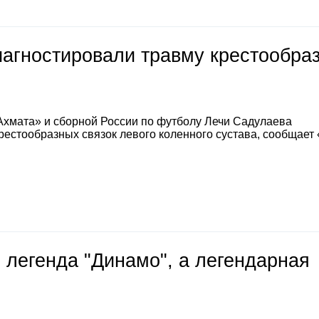
иагностировали травму крестообра
Ахмата» и сборной России по футболу Лечи Садулаева
естообразных связок левого коленного сустава, сообщает
 легенда "Динамо", а легендарная
е