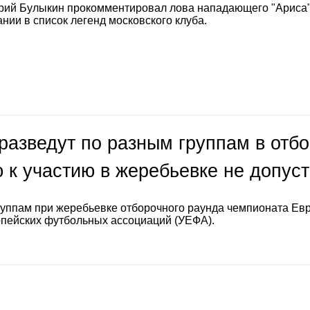
рий Булыкин прокомментировал лова нападающего "Ариса
нии в список легенд московского клуба.
разведут по разным группам в отб
 к участию в жеребьевке не допус
руппам при жеребьевке отборочного раунда чемпионата Ев
опейских футбольных ассоциаций (УЕФА).