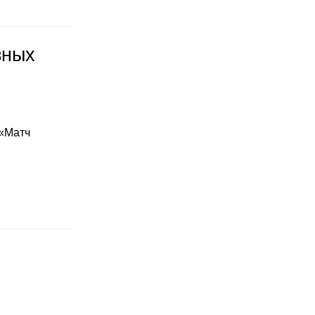
зных
 «Матч