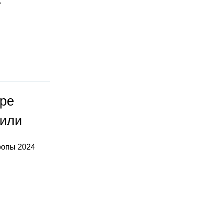
"
оре
тили
ропы 2024