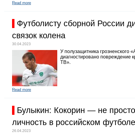
Read more
Футболисту сборной России д
связок колена
30.04.2023
У полузащитника грозненского «
диагностировано повреждение кр
ТВ».
Read more
Булыкин: Кокорин — не просто
личность в российском футбол
26.04.2023