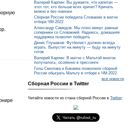
Валерий Карпин: Вы думаете, что капитан —
этот тот, кто больше всех кричит? Кричать
можно и без повязки
борную
Сборная России победила Словакию в матче
отбора ЧМ-2022
Александр Самедов: Мы плюс-минус равные
ор.
соперники со Словакией. Надеюсь, домашняя
поддержка позволит победить
Денис Глушаков: Футболист должен всегда
играть. Выпустят на минуту — буду на минуту
готов
Валерий Карпин: В матче с Мальтой многое
получалось, особенно в прессинге
Голы Смолова и Бакаева позволили сборной
России обыграть Мальту в отборе к ЧМ-2022
все новости
Сборная России в Twitter
Читайте новости из стана сборной России в
Twitter
:
урнире