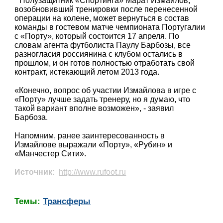
Полузащитник «Спортинга» Марат Измайлов,
возобновивший тренировки после перенесенной
операции на колене, может вернуться в состав
команды в гостевом матче чемпионата Португалии
с «Порту», который состоится 17 апреля. По
словам агента футболиста Паулу Барбозы, все
разногласия россиянина с клубом остались в
прошлом, и он готов полностью отработать свой
контракт, истекающий летом 2013 года.
«Конечно, вопрос об участии Измайлова в игре с
«Порту» лучше задать тренеру, но я думаю, что
такой вариант вполне возможен», - заявил
Барбоза.
Напомним, ранее заинтересованность в
Измайлове выражали «Порту», «Рубин» и
«Манчестер Сити».
Источник:
http://www.rufoot.ru
Темы:
Трансферы