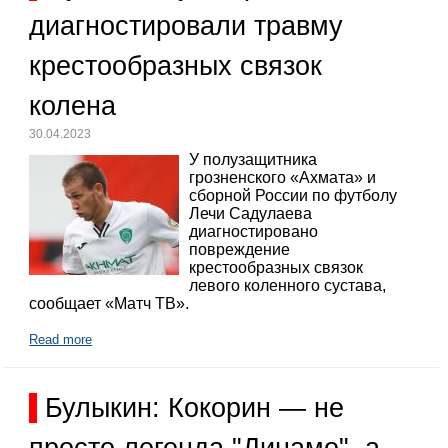
диагностировали травму
крестообразных связок
колена
30.04.2023
У полузащитника
грозненского «Ахмата» и
сборной России по футболу
Лечи Садулаева
диагностировано
повреждение
крестообразных связок
левого коленного сустава,
сообщает «Матч ТВ».
Read more
Булыкин: Кокорин — не
просто легенда "Динамо", а