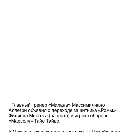
Главный тренер «Милана» Массимилиано
Аллегри объявил о переходе защитника «Ромы»
Филиппа Мексеса (на фото) и игрока обороны
«Марселя» Тайе Тайво.
У Мексеса заканчивается контракт с «Ромой», и он