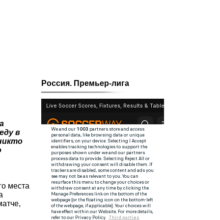
Россия. Премьер-лига
а
еду в
 никто
о
го места
а
матче,