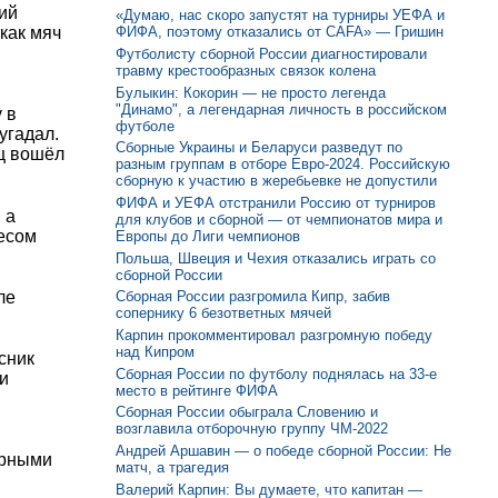
ий
«Думаю, нас скоро запустят на турниры УЕФА и
как мяч
ФИФА, поэтому отказались от CAFA» — Гришин
Футболисту сборной России диагностировали
травму крестообразных связок колена
Булыкин: Кокорин — не просто легенда
"Динамо", а легендарная личность в российском
 в
футболе
угадал.
Сборные Украины и Беларуси разведут по
ец вошёл
разным группам в отборе Евро-2024. Российскую
сборную к участию в жеребьевке не допустили
ФИФА и УЕФА отстранили Россию от турниров
 а
для клубов и сборной — от чемпионатов мира и
весом
Европы до Лиги чемпионов
Польша, Швеция и Чехия отказались играть со
сборной России
ле
Сборная России разгромила Кипр, забив
сопернику 6 безответных мячей
Карпин прокомментировал разгромную победу
над Кипром
сник
Сборная России по футболу поднялась на 33-е
и
место в рейтинге ФИФА
й
Сборная России обыграла Словению и
возглавила отборочную группу ЧМ-2022
Андрей Аршавин — о победе сборной России: Не
арными
матч, а трагедия
Валерий Карпин: Вы думаете, что капитан —