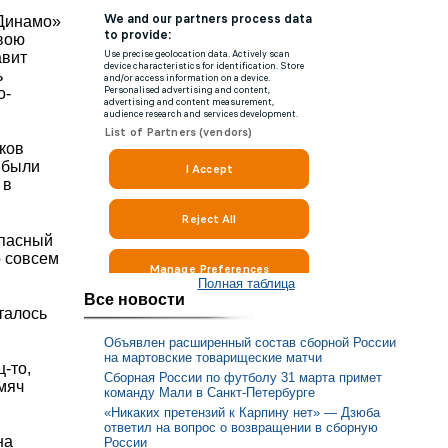
«Динамо»
свою
авит
ь
о-
ков
 были
 в
.
опасный
о совсем
Полная таблица
Все новости
талось
Объявлен расширенный состав сборной России
на мартовские товарищеские матчи
-то,
Сборная России по футболу 31 марта примет
мяч
команду Мали в Санкт-Петербурге
«Никаких претензий к Карпину нет» — Дзюба
ответил на вопрос о возвращении в сборную
на
России