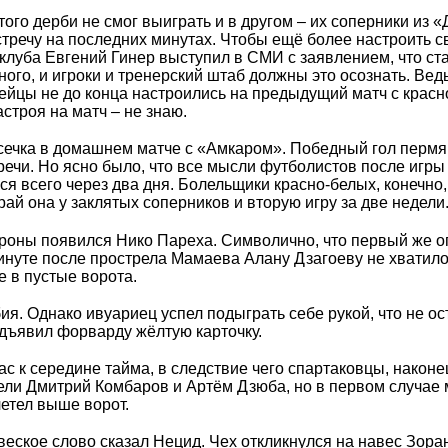
ого дерби не смог выиграть и в другом – их соперники из 
стречу на последних минутах. Чтобы ещё более настроить 
клуба Евгений Гинер выступил в СМИ с заявлением, что ст
ого, и игроки и тренерский штаб должны это осознать. Вед
ейцы не до конца настроились на предыдущий матч с красн
строя на матч – не знаю.
осечка в домашнем матче с «Амкаром». Победный гол пермя
ечи. Но ясно было, что все мысли футболистов после игры
ся всего через два дня. Болельщики красно-белых, конечно,
ай она у заклятых соперников и вторую игру за две недели
ороны появился Нико Пареха. Символично, что первый же 
минуте после прострела Мамаева Алану Дзагоеву не хватил
е в пустые ворота.
я. Однако ивуариец успел подыграть себе рукой, что не ос
едъявил форварду жёлтую карточку.
ас к середине тайма, в следствие чего спартаковцы, наконец
ли Дмитрий Комбаров и Артём Дзюба, но в первом случае 
етел выше ворот.
веское слово сказал Нецид. Чех откликнулся на навес Зора