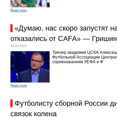
Read more
«Думаю, нас скоро запустят 
отказались от CAFA» — Гришин
30.04.2023
Тренер академии ЦСКА Александр
Футбольной Ассоциации Централь
соревнованиям УЕФА и Ф
Read more
Футболисту сборной России д
связок колена