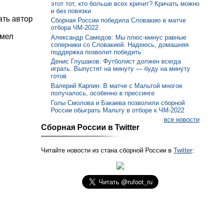
этот тот, кто больше всех кричит? Кричать можно
и без повязки
ать автор
Сборная России победила Словакию в матче
отбора ЧМ-2022
умел
Александр Самедов: Мы плюс-минус равные
соперники со Словакией. Надеюсь, домашняя
поддержка позволит победить
Денис Глушаков: Футболист должен всегда
играть. Выпустят на минуту — буду на минуту
готов
Валерий Карпин: В матче с Мальтой многое
получалось, особенно в прессинге
Голы Смолова и Бакаева позволили сборной
России обыграть Мальту в отборе к ЧМ-2022
все новости
Сборная России в Twitter
Читайте новости из стана сборной России в
Twitter
: