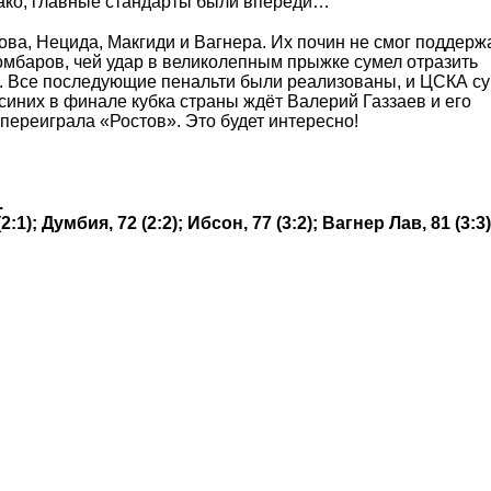
нако, главные стандарты были впереди…
ва, Нецида, Макгиди и Вагнера. Их почин не смог поддерж
омбаров, чей удар в великолепным прыжке сумел отразить
х. Все последующие пенальти были реализованы, и ЦСКА с
синих в финале кубка страны ждёт Валерий Газзаев и его
переиграла «Ростов». Это будет интересно!
.
2:1); Думбия, 72 (2:2); Ибсон, 77 (3:2); Вагнер Лав, 81 (3:3)