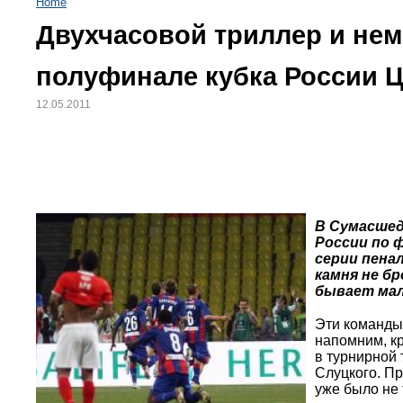
Home
Двухчасовой триллер и нем
полуфинале кубка России Ц
12.05.2011
В Сумасшед
России по 
серии пена
камня не бр
бывает мало
Эти команды 
напомним, кр
в турнирной 
Слуцкого. Пр
уже было не 