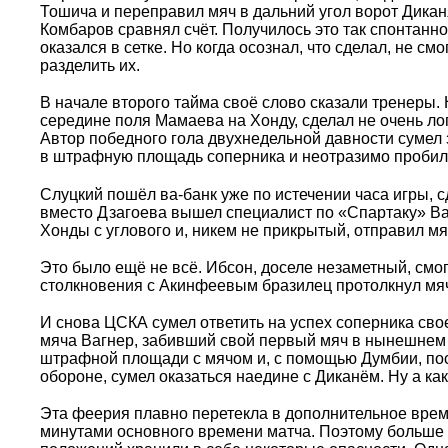
Тошича и переправил мяч в дальний угол ворот Дикан
Комбаров сравнял счёт. Получилось это так спонтанно
оказался в сетке. Но когда осознал, что сделал, не с
разделить их.
В начале второго тайма своё слово сказали тренеры.
середине поля Мамаева на Хонду, сделал не очень лог
Автор победного гола двухнедельной давности сумел
в штрафную площадь соперника и неотразимо пробил 
Слуцкий пошёл ва-банк уже по истечении часа игры, 
вместо Дзагоева вышел специалист по «Спартаку» Ва
Хонды с углового и, никем не прикрытый, отправил мяч
Это было ещё не всё. Ибсон, доселе незаметный, смог 
столкновения с Акинфеевым бразилец протолкнул мяч 
И снова ЦСКА сумел ответить на успех соперника сво
мяча Вагнер, забивший свой первый мяч в нынешнем
штрафной площади с мячом и, с помощью Думбии, пос
обороне, сумел оказаться наедине с Диканём. Ну а как
Эта феерия плавно перетекла в дополнительное вре
минутами основного времени матча. Поэтому больше 