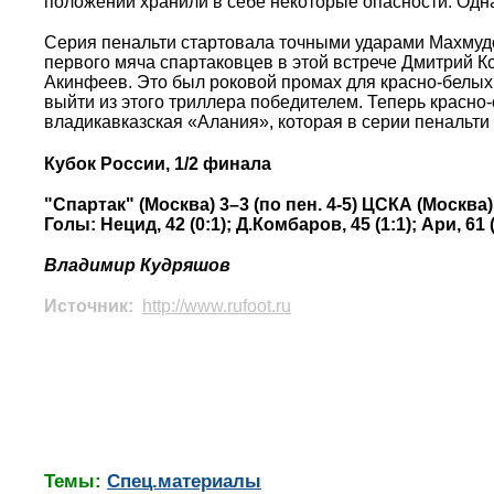
положений хранили в себе некоторые опасности. Од
Серия пенальти стартовала точными ударами Махмудо
первого мяча спартаковцев в этой встрече Дмитрий К
Акинфеев. Это был роковой промах для красно-белы
выйти из этого триллера победителем. Теперь красно-
владикавказская «Алания», которая в серии пенальти 
Кубок России, 1/2 финала
"Спартак" (Москва) 3–3 (по пен. 4-5) ЦСКА (Москва)
Голы: Нецид, 42 (0:1); Д.Комбаров, 45 (1:1); Ари, 61 (
Владимир Кудряшов
Источник:
http://www.rufoot.ru
Темы:
Спец.материалы