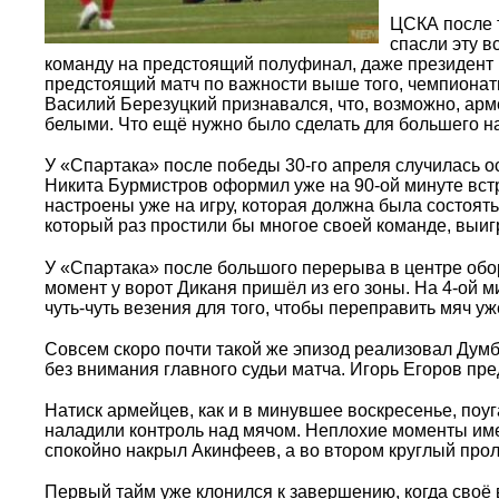
ЦСКА после т
спасли эту в
команду на предстоящий полуфинал, даже президент 
предстоящий матч по важности выше того, чемпионатн
Василий Березуцкий признавался, что, возможно, арм
белыми. Что ещё нужно было сделать для большего на
У «Спартака» после победы 30-го апреля случилась 
Никита Бурмистров оформил уже на 90-ой минуте встр
настроены уже на игру, которая должна была состоять
который раз простили бы многое своей команде, выигр
У «Спартака» после большого перерыва в центре об
момент у ворот Диканя пришёл из его зоны. На 4-ой 
чуть-чуть везения для того, чтобы переправить мяч уж
Совсем скоро почти такой же эпизод реализовал Думби
без внимания главного судьи матча. Игорь Егоров пр
Натиск армейцев, как и в минувшее воскресенье, поуг
наладили контроль над мячом. Неплохие моменты име
спокойно накрыл Акинфеев, а во втором круглый прол
Первый тайм уже клонился к завершению, когда своё 