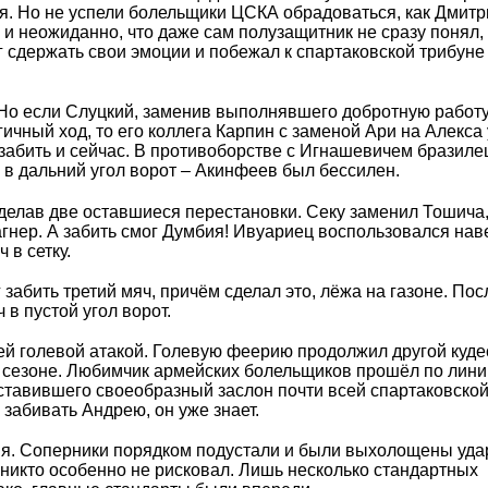
я. Но не успели болельщики ЦСКА обрадоваться, как Дмитр
 и неожиданно, что даже сам полузащитник не сразу понял, 
мог сдержать свои эмоции и побежал к спартаковской трибуне
 Но если Слуцкий, заменив выполнявшего добротную работу
ичный ход, то его коллега Карпин с заменой Ари на Алекса 
 забить и сейчас. В противоборстве с Игнашевичем бразил
в дальний угол ворот – Акинфеев был бессилен.
сделав две оставшиеся перестановки. Секу заменил Тошича,
гнер. А забить смог Думбия! Ивуариец воспользовался на
 в сетку.
забить третий мяч, причём сделал это, лёжа на газоне. Пос
в пустой угол ворот.
ей голевой атакой. Голевую феерию продолжил другой куде
 сезоне. Любимчик армейских болельщиков прошёл по лини
тавившего своеобразный заслон почти всей спартаковско
 забивать Андрею, он уже знает.
мя. Соперники порядком подустали и были выхолощены уд
никто особенно не рисковал. Лишь несколько стандартных