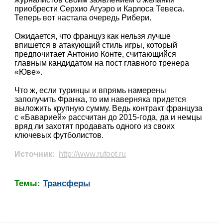
приобрести Серхио Агуэро и Карлоса Тевеса.
Теперь вот настала очередь Рибери.
Ожидается, что француз как нельзя лучше
впишется в атакующий стиль игры, который
предпочитает Антонио Конте, считающийся
главным кандидатом на пост главного тренера
«Юве».
Что ж, если туринцы и впрямь намерены
заполучить Франка, то им наверняка придется
выложить крупную сумму. Ведь контракт француза
с «Баварией» рассчитан до 2015-года, да и немцы
вряд ли захотят продавать одного из своих
ключевых футболистов.
Источник:
http://www.rufoot.ru
Темы:
Трансферы