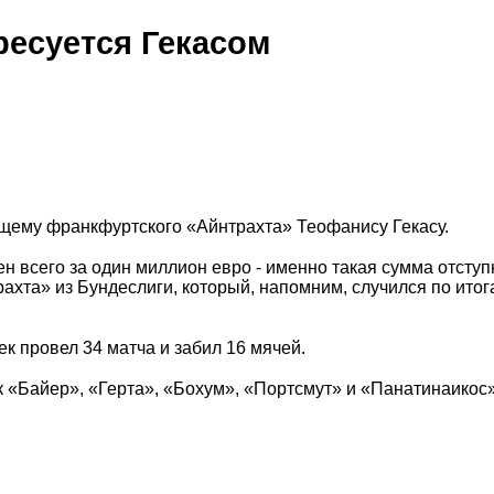
ресуется Гекасом
щему франкфуртского «Айнтрахта» Теофанису Гекасу.
н всего за один миллион евро - именно такая сумма отсту
ахта» из Бундеслиги, который, напомним, случился по итог
 провел 34 матча и забил 16 мячей.
к «Байер», «Герта», «Бохум», «Портсмут» и «Панатинаикос»