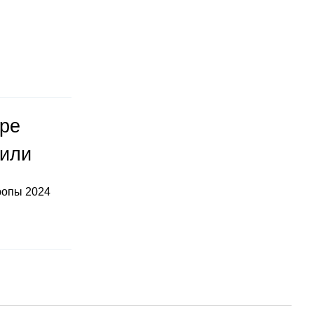
оре
тили
ропы 2024