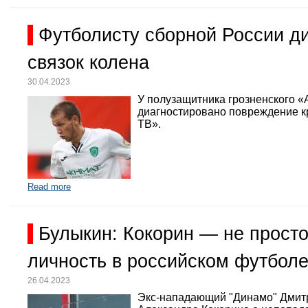
Футболисту сборной России д
связок колена
30.04.2023
У полузащитника грозненского «
диагностировано повреждение кр
ТВ».
Read more
Булыкин: Кокорин — не просто
личность в российском футбол
26.04.2023
Экс-нападающий "Динамо" Дмит