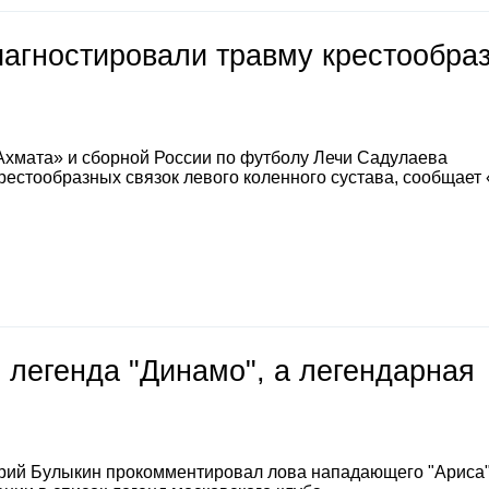
иагностировали травму крестообра
Ахмата» и сборной России по футболу Лечи Садулаева
естообразных связок левого коленного сустава, сообщает
 легенда "Динамо", а легендарная
е
рий Булыкин прокомментировал лова нападающего "Ариса