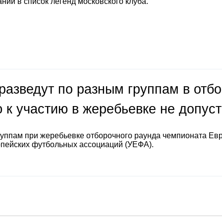
нии в список легенд московского клуба.
разведут по разным группам в отб
 к участию в жеребьевке не допус
руппам при жеребьевке отборочного раунда чемпионата Ев
опейских футбольных ассоциаций (УЕФА).