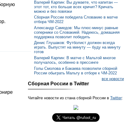
Валерий Карпин: Вы думаете, что капитан —
борную
этот тот, кто больше всех кричит? Кричать
можно и без повязки
Сборная России победила Словакию в матче
ор.
отбора ЧМ-2022
Александр Самедов: Мы плюс-минус равные
соперники со Словакией. Надеюсь, домашняя
поддержка позволит победить
Денис Глушаков: Футболист должен всегда
играть. Выпустят на минуту — буду на минуту
готов
Валерий Карпин: В матче с Мальтой многое
получалось, особенно в прессинге
Голы Смолова и Бакаева позволили сборной
России обыграть Мальту в отборе к ЧМ-2022
все новости
Сборная России в Twitter
урнире
Читайте новости из стана сборной России в
Twitter
: