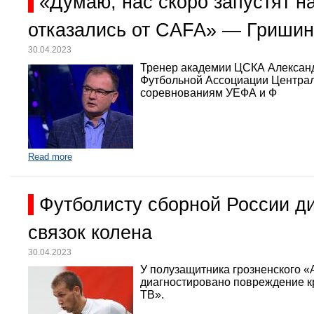
«Думаю, нас скоро запустят 
отказались от CAFA» — Гришин
30.04.2023
Тренер академии ЦСКА Александр
Футбольной Ассоциации Централь
соревнованиям УЕФА и Ф
Read more
Футболисту сборной России д
связок колена
30.04.2023
У полузащитника грозненского «
диагностировано повреждение кр
ТВ».