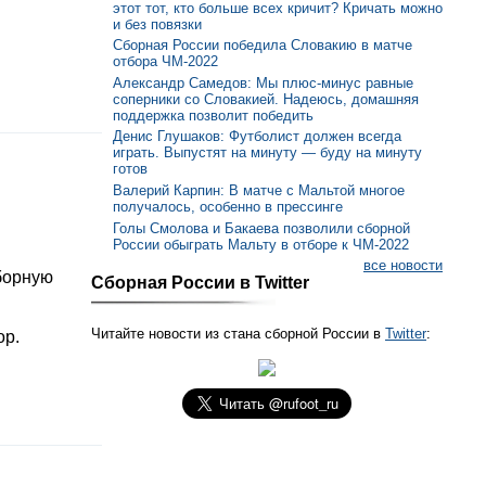
этот тот, кто больше всех кричит? Кричать можно
и без повязки
Сборная России победила Словакию в матче
отбора ЧМ-2022
Александр Самедов: Мы плюс-минус равные
соперники со Словакией. Надеюсь, домашняя
поддержка позволит победить
Денис Глушаков: Футболист должен всегда
играть. Выпустят на минуту — буду на минуту
готов
Валерий Карпин: В матче с Мальтой многое
получалось, особенно в прессинге
Голы Смолова и Бакаева позволили сборной
России обыграть Мальту в отборе к ЧМ-2022
все новости
борную
Сборная России в Twitter
Читайте новости из стана сборной России в
Twitter
:
ор.