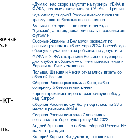
«Думаю, нас скоро запустят на турниры УЕФА и
ФИФА, поэтому отказались от CAFA» — Гришин
Футболисту сборной России диагностировали
травму крестообразных связок колена
Булыкин: Кокорин — не просто легенда
"Динамо", а легендарная личность в российском
футболе
овочный
Сборные Украины и Беларуси разведут по
уа и
разным группам в отборе Евро-2024. Российскую
сборную к участию в жеребьевке не допустили
ФИФА и УЕФА отстранили Россию от турниров
для клубов и сборной — от чемпионатов мира и
Европы до Лиги чемпионов
Польша, Швеция и Чехия отказались играть со
сборной России
Сборная России разгромила Кипр, забив
сопернику 6 безответных мячей
Карпин прокомментировал разгромную победу
нкт-
над Кипром
Сборная России по футболу поднялась на 33-е
место в рейтинге ФИФА
Сборная России обыграла Словению и
возглавила отборочную группу ЧМ-2022
Андрей Аршавин — о победе сборной России: Не
я на
матч, а трагедия
Валерий Карпин: Вы думаете, что капитан —