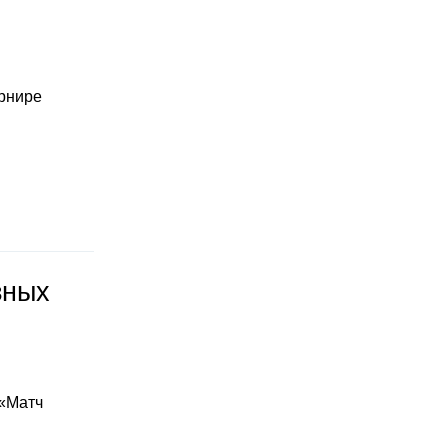
урнире
зных
 «Матч