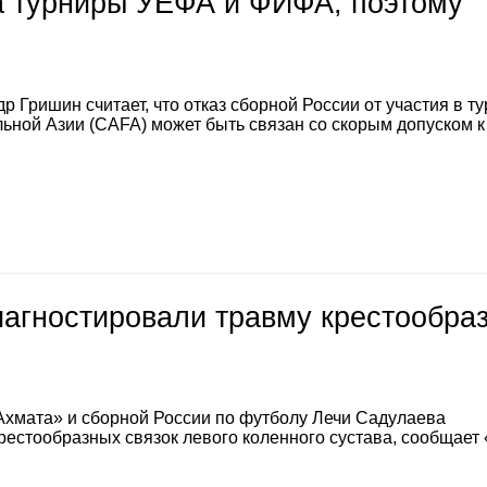
на турниры УЕФА и ФИФА, поэтому
 Гришин считает, что отказ сборной России от участия в т
ной Азии (CAFA) может быть связан со скорым допуском к
иагностировали травму крестообра
Ахмата» и сборной России по футболу Лечи Садулаева
естообразных связок левого коленного сустава, сообщает