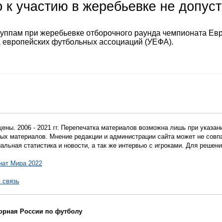
 к участию в жеребьевке не допус
руппам при жеребьевке отборочного раунда чемпионата Ев
а европейских футбольных ассоциаций (УЕФА).
ены. 2006 - 2021 гг. Перепечатка материалов возможна лишь при указан
мных материалов. Мнение редакции и администрации сайта может не сов
иальная статистика и новости, а так же интервью с игроками. Для реше
нат Мира 2022
 связь
борная России по футболу