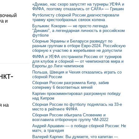
«Думаю, нас скоро запустят на турниры УЕФА и
ФИФА, поэтому отказались от CAFA» — Гришин
Футболисту сборной России диагностировали
овочный
травму крестообразных связок колена
уа и
Булыкин: Кокорин — не просто легенда
"Динамо", а легендарная личность в российском
футболе
Сборные Украины и Беларуси разведут по
разным группам в отборе Евро-2024. Российскую
сборную к участию в жеребьевке не допустили
ФИФА и УЕФА отстранили Россию от турниров
для клубов и сборной — от чемпионатов мира и
Европы до Лиги чемпионов
Польша, Швеция и Чехия отказались играть со
нкт-
сборной России
Сборная России разгромила Кипр, забив
сопернику 6 безответных мячей
Карпин прокомментировал разгромную победу
над Кипром
Сборная России по футболу поднялась на 33-е
я на
место в рейтинге ФИФА
Сборная России обыграла Словению и
возглавила отборочную группу ЧМ-2022
Андрей Аршавин — о победе сборной России: Не
матч, а трагедия
Валерий Карпин: Вы думаете, что капитан —