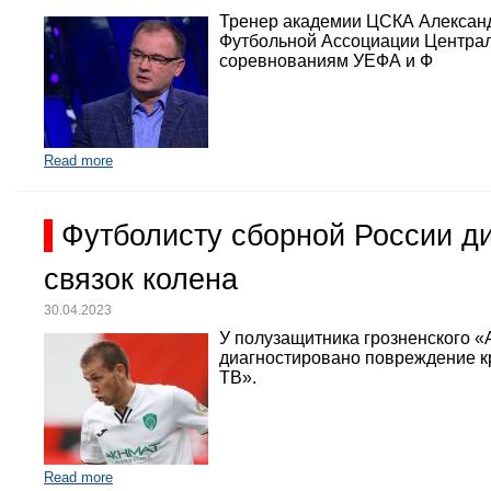
Тренер академии ЦСКА Александр
Футбольной Ассоциации Централь
соревнованиям УЕФА и Ф
Read more
Футболисту сборной России д
связок колена
30.04.2023
У полузащитника грозненского «
диагностировано повреждение кр
ТВ».
Read more