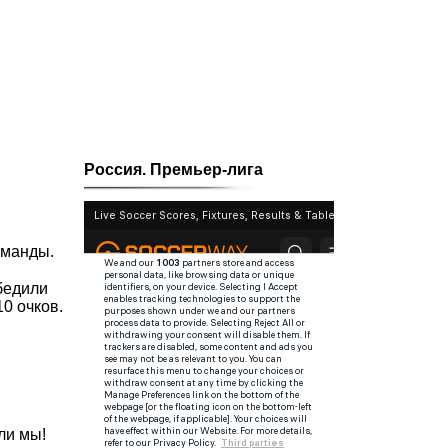
Россия. Премьер-лига
оманды.
бедили
0 очков.
ли мы!