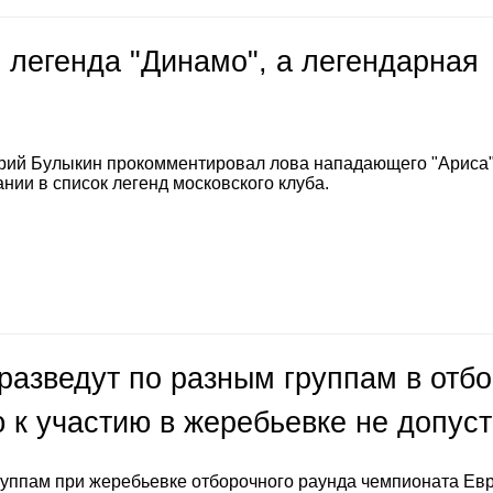
 легенда "Динамо", а легендарная
е
рий Булыкин прокомментировал лова нападающего "Ариса
нии в список легенд московского клуба.
разведут по разным группам в отб
 к участию в жеребьевке не допус
руппам при жеребьевке отборочного раунда чемпионата Ев