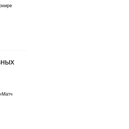
урнире
зных
 «Матч