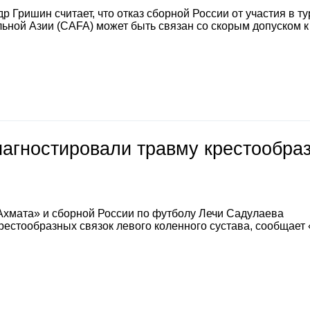
 Гришин считает, что отказ сборной России от участия в т
ной Азии (CAFA) может быть связан со скорым допуском к
иагностировали травму крестообра
Ахмата» и сборной России по футболу Лечи Садулаева
естообразных связок левого коленного сустава, сообщает