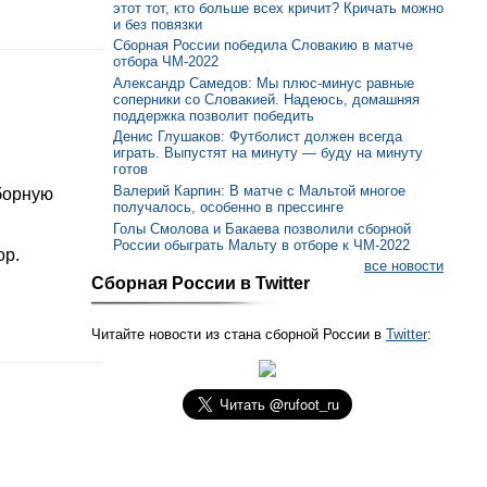
этот тот, кто больше всех кричит? Кричать можно
и без повязки
Сборная России победила Словакию в матче
отбора ЧМ-2022
Александр Самедов: Мы плюс-минус равные
соперники со Словакией. Надеюсь, домашняя
поддержка позволит победить
Денис Глушаков: Футболист должен всегда
играть. Выпустят на минуту — буду на минуту
готов
Валерий Карпин: В матче с Мальтой многое
борную
получалось, особенно в прессинге
Голы Смолова и Бакаева позволили сборной
России обыграть Мальту в отборе к ЧМ-2022
ор.
все новости
Сборная России в Twitter
Читайте новости из стана сборной России в
Twitter
: