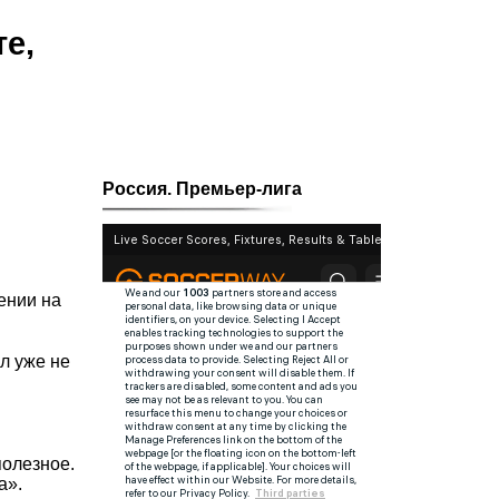
е,
Россия. Премьер-лига
ении на
л уже не
полезное.
а».