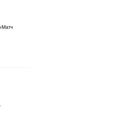
 «Матч
"