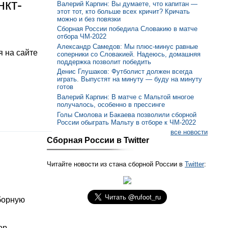
нкт-
Валерий Карпин: Вы думаете, что капитан —
этот тот, кто больше всех кричит? Кричать
можно и без повязки
Сборная России победила Словакию в матче
отбора ЧМ-2022
Александр Самедов: Мы плюс-минус равные
 на сайте
соперники со Словакией. Надеюсь, домашняя
поддержка позволит победить
Денис Глушаков: Футболист должен всегда
играть. Выпустят на минуту — буду на минуту
готов
Валерий Карпин: В матче с Мальтой многое
получалось, особенно в прессинге
Голы Смолова и Бакаева позволили сборной
России обыграть Мальту в отборе к ЧМ-2022
все новости
Сборная России в Twitter
Читайте новости из стана сборной России в
Twitter
:
борную
ор.