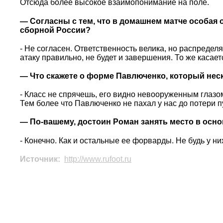
Отсюда более высокое взаимопонимание на поле.
— Согласны с тем, что в домашнем матче особая о
сборной России?
- Не согласен. Ответственность велика, но распредел
атаку правильно, не будет и завершения. То же касает
— Что скажете о форме Павлюченко, который нес
- Класс не спрячешь, его видно невооруженным глазом
Тем более что Павлюченко не пахал у нас до потери 
— По-вашему, достоин Роман занять место в осн
- Конечно. Как и остальные ее форварды. Не будь у н
Источник:
http://www.rufoot.ru