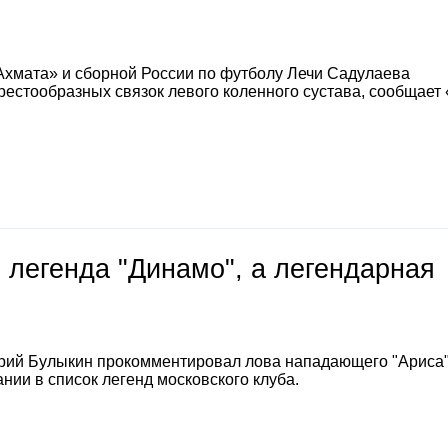
Ахмата» и сборной России по футболу Лечи Садулаева
естообразных связок левого коленного сустава, сообщает
 легенда "Динамо", а легендарная
е
рий Булыкин прокомментировал лова нападающего "Ариса
нии в список легенд московского клуба.