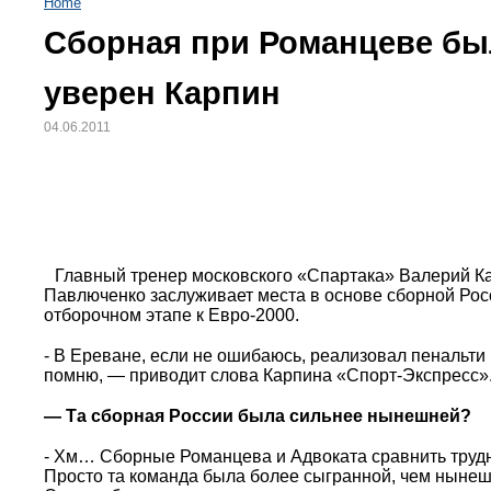
Home
Сборная при Романцеве был
уверен Карпин
04.06.2011
Главный тренер московского «Спартака» Валерий К
Павлюченко заслуживает места в основе сборной Росс
отборочном этапе к Евро-2000.
- В Ереване, если не ошибаюсь, реализовал пенальти 
помню, — приводит слова Карпина «Спорт-Экспресс»
— Та сборная России была сильнее нынешней?
- Хм… Сборные Романцева и Адвоката сравнить трудн
Просто та команда была более сыгранной, чем нынешн