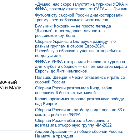
«Думаю, нас скоро запустят на турниры УЕФА и
ФИФА, поэтому отказались от CAFA» — Гришин
Футболисту сборной России диагностировали
травму крестообразных связок колена
Булыкин: Кокорин — не просто легенда
"Динамо", а легендарная личность в
российском футболе
Сборные Украины и Беларуси разведут по
разным группам в отборе Евро-2024.
Российскую сборную к участию в жеребьевке
не допустили
ФИФА и УЕФА отстранили Россию от турниров
для клубов и сборной — от чемпионатов мира и
Европы до Лиги чемпионов
Польша, Швеция и Чехия отказались играть со
овочный
сборной России
уа и Мали.
Сборная России разгромила Кипр, забив
сопернику 6 безответных мячей
Карпин прокомментировал разгромную победу
над Кипром
Сборная России по футболу поднялась на 33-е
место в рейтинге ФИФА
Сборная России обыграла Словению и
возглавила отборочную группу ЧМ-2022
Андрей Аршавин — о победе сборной России:
Не матч, а трагедия