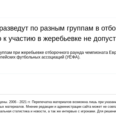
разведут по разным группам в отб
 к участию в жеребьевке не допус
руппам при жеребьевке отборочного раунда чемпионата Ев
опейских футбольных ассоциаций (УЕФА).
ены. 2006 - 2021 гг. Перепечатка материалов возможна лишь при указан
мных материалов. Мнение редакции и администрации сайта может не сов
иальная статистика и новости, а так же интервью с игроками. Для реше