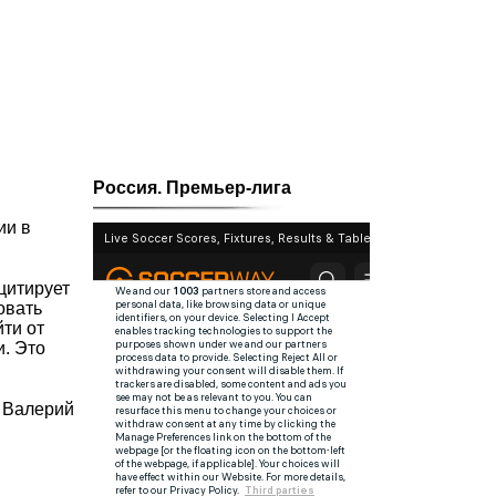
Россия. Премьер-лига
ии в
цитирует
овать
ти от
и. Это
л Валерий