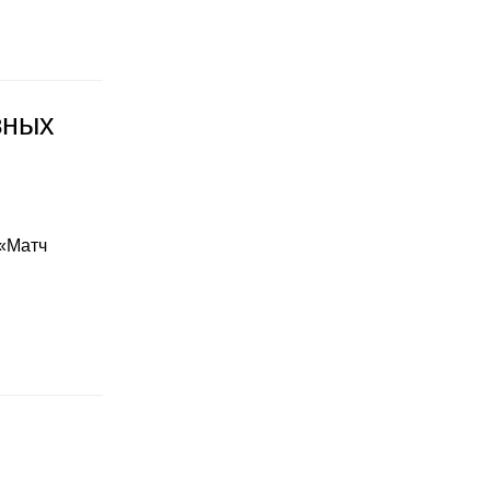
зных
 «Матч