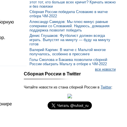
этот тот, кто больше всех кричит? Кричать можно
и без повязки
Сборная России победила Словакию в матче
отбора ЧМ-2022
Александр Самедов: Мы плюс-минус равные
борную
соперники со Словакией. Надеюсь, домашняя
поддержка позволит победить
Денис Глушаков: Футболист должен всегда
ор.
играть. Выпустят на минуту — буду на минуту
готов
Валерий Карпин: В матче с Мальтой многое
получалось, особенно в прессинге
Голы Смолова и Бакаева позволили сборной
России обыграть Мальту в отборе к ЧМ-2022
все новости
Сборная России в Twitter
Читайте новости из стана сборной России в
Twitter
:
урнире