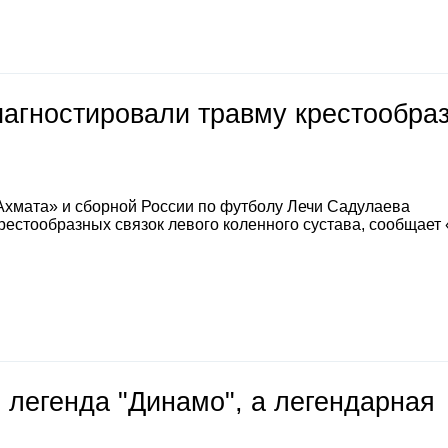
иагностировали травму крестообра
Ахмата» и сборной России по футболу Лечи Садулаева
естообразных связок левого коленного сустава, сообщает
 легенда "Динамо", а легендарная
е