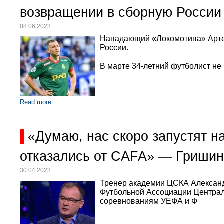
возвращении в сборную России
08.06.2023
Нападающий «Локомотива» Арте
России.
В марте 34-летний футболист не
Read more
«Думаю, нас скоро запустят 
отказались от CAFA» — Гришин
30.04.2023
Тренер академии ЦСКА Александр
Футбольной Ассоциации Централь
соревнованиям УЕФА и Ф