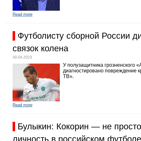
Read more
Футболисту сборной России д
связок колена
30.04.2023
У полузащитника грозненского «
диагностировано повреждение кр
ТВ».
Read more
Булыкин: Кокорин — не просто
личность в российском футбол