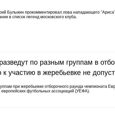
рий Булыкин прокомментировал лова нападающего "Ариса
нии в список легенд московского клуба.
разведут по разным группам в отб
 к участию в жеребьевке не допус
руппам при жеребьевке отборочного раунда чемпионата Ев
а европейских футбольных ассоциаций (УЕФА).