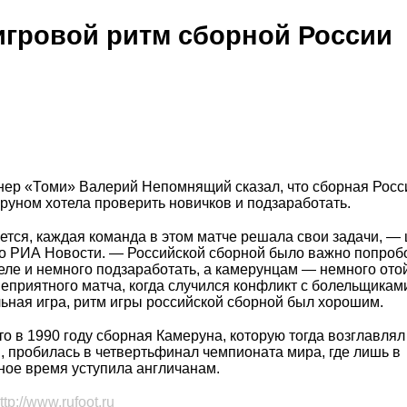
гровой ритм сборной России
нер «Томи» Валерий Непомнящий сказал, что сборная Росс
руном хотела проверить новичков и подзаработать.
жется, каждая команда в этом матче решала свои задачи, — 
 РИА Новости. — Российской сборной было важно попроб
еле и немного подзаработать, а камерунцам — немного отой
еприятного матча, когда случился конфликт с болельщикам
ьная игра, ритм игры российской сборной был хорошим.
о в 1990 году сборная Камеруна, которую тогда возглавля
 пробилась в четвертьфинал чемпионата мира, где лишь в
ное время уступила англичанам.
ttp://www.rufoot.ru