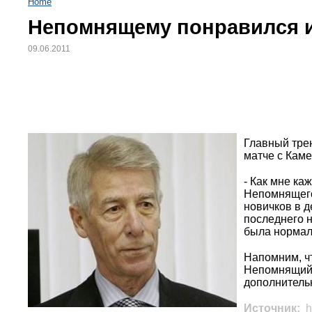
Home
Непомнящему понравился и
09.06.2011
Главный тре
матче с Каме
- Как мне ка
Непомнящего
новичков в д
последнего н
была нормал
Напомним, чт
Непомнящий,
дополнитель
Источник:
h