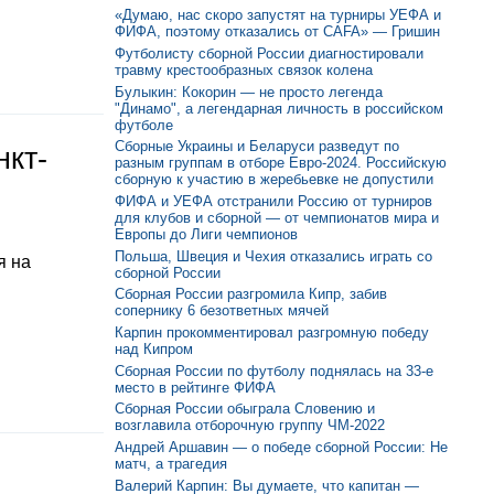
«Думаю, нас скоро запустят на турниры УЕФА и
ФИФА, поэтому отказались от CAFA» — Гришин
Футболисту сборной России диагностировали
травму крестообразных связок колена
Булыкин: Кокорин — не просто легенда
"Динамо", а легендарная личность в российском
футболе
Сборные Украины и Беларуси разведут по
нкт-
разным группам в отборе Евро-2024. Российскую
сборную к участию в жеребьевке не допустили
ФИФА и УЕФА отстранили Россию от турниров
для клубов и сборной — от чемпионатов мира и
Европы до Лиги чемпионов
Польша, Швеция и Чехия отказались играть со
я на
сборной России
Сборная России разгромила Кипр, забив
сопернику 6 безответных мячей
Карпин прокомментировал разгромную победу
над Кипром
Сборная России по футболу поднялась на 33-е
место в рейтинге ФИФА
Сборная России обыграла Словению и
возглавила отборочную группу ЧМ-2022
Андрей Аршавин — о победе сборной России: Не
матч, а трагедия
Валерий Карпин: Вы думаете, что капитан —