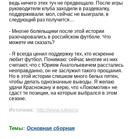
ведь ничего этих туч не предвещало. После игры
руководители клуба заходили в раздевалку,
поддерживали: мол, сейчас не выиграли, в
следующий раз получится…
- Многие болельщики после этой истории
разочаровались в российском футболе. Что
можете им сказать?
- Я всегда ценил поддержку тех, кто искренне
любит футбол. Понимаю: сейчас многие из них
считают, что с Юрием Анатольевичем расстались
неоправданно, он не заслужил такого прощания.
Но в этой истории слишком много белых пятен,
чтобы делать однозначные выводы. Я желаю
удачи Красножану и верю, что «Локомотив» не
сдаст те позиции, на которые выбрался в этом
сезоне.
Источник:
http://www.rufoot.ru
Темы:
Основная сборная