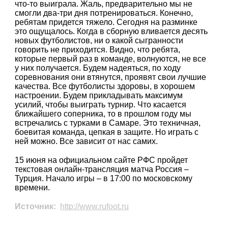
что-то выиграла. Жаль, предварительно мы не
смогли два-три дня потренироваться. Конечно,
ребятам придется тяжело. Сегодня на разминке
это ощущалось. Когда в сборную вливается десять
новых футболистов, ни о какой сыгранности
говорить не приходится. Видно, что ребята,
которые первый раз в команде, волнуются, не все
у них получается. Будем надеяться, по ходу
соревнования они втянутся, проявят свои лучшие
качества. Все футболисты здоровы, в хорошем
настроении. Будем прикладывать максимум
усилий, чтобы выиграть турнир. Что касается
ближайшего соперника, то в прошлом году мы
встречались с турками в Самаре. Это техничная,
боевитая команда, цепкая в защите. Но играть с
ней можно. Все зависит от нас самих.
15 июня на официальном сайте РФС пройдет
текстовая онлайн-трансляция матча Россия –
Турция. Начало игры – в 17:00 по московскому
времени.
Источник:
http://www.rufoot.ru