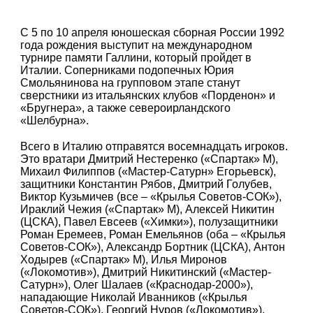
С 5 по 10 апреля юношеская сборная России 1992
года рождения выступит на международном
турнире памяти Галлини, который пройдет в
Италии. Соперниками подопечных Юрия
Смольянинова на групповом этапе станут
сверстники из итальянских клубов «Порденон» и
«Бругнера», а также североирландского
«Шелбурна».
Всего в Италию отправятся восемнадцать игроков.
Это вратари Дмитрий Нестеренко («Спартак» М),
Михаил Филиппов («Мастер-Сатурн» Егорьевск),
защитники Константин Рябов, Дмитрий Голубев,
Виктор Кузьмичев (все – «Крылья Советов-СОК»),
Ираклий Чежия («Спартак» М), Алексей Никитин
(ЦСКА), Павел Евсеев («Химки»), полузащитники
Роман Еремеев, Роман Емельянов (оба – «Крылья
Советов-СОК»), Александр Бортник (ЦСКА), Антон
Ходырев («Спартак» М), Илья Миронов
(«Локомотив»), Дмитрий Никитинский («Мастер-
Сатурн»), Олег Шалаев («Краснодар-2000»),
нападающие Николай Иванников («Крылья
Советов-СОК»), Георгий Нуров («Локомотив»),