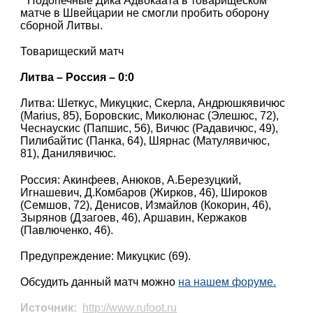
Подопечные Дика Адвокаата в товарищеском
матче в Швейцарии не смогли пробить оборону
сборной Литвы.
Товарищеский матч
Литва – Россия – 0:0
Литва: Шеткус, Микуцкис, Скерла, Андрюшкявичюс
(Marius, 85), Боровскис, Миколюнас (Элешюс, 72),
Чеснаускис (Папшис, 56), Вичюс (Радавичюс, 49),
Пилибайтис (Панка, 64), Шярнас (Матулявичюс,
81), Данилявичюс.
Россия: Акинфеев, Анюков, А.Березуцкий,
Игнашевич, Д.Комбаров (Жирков, 46), Широков
(Семшов, 72), Денисов, Измайлов (Кокорин, 46),
Зырянов (Дзагоев, 46), Аршавин, Кержаков
(Павлюченко, 46).
Предупреждение: Микуцкис (69).
Обсудить данный матч можно
на нашем форуме.
Источник:
http://www.rufoot.ru