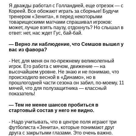
Я дважды работал с Голландией, еще отрезок — с
Кореей. Все обожают играть за сборные! Будучи
тренером «Зенита», я перед некоторыми
товарищескими матчами спрашивал игроков:
может, лучше взять паузу, отдохнуть? Но слышал в
ответ: нет, нас ждет Гус, бай-бай.
— Верно ли наблюдение, что Семшов вышел у
вас из фавора?
- Нет, для меня он по-прежнему великолепный
игрок. Его работа с мячом, движение — на
высочайшем уровне. Не знаю и не понимаю, что
происходило весной в «Динамо», но в
прошлогодней части сезона он забил, по-моему, 11
мячей, что для полузащитника — классный
показатель!
— Тем не менее шансов пробиться в
стартовый состав у него не видно.
- Надо учитывать, что в центре поля играют три
футболиста «Зенита», которые понимают друг
друга с закрытыми глазами. Это очень важно.