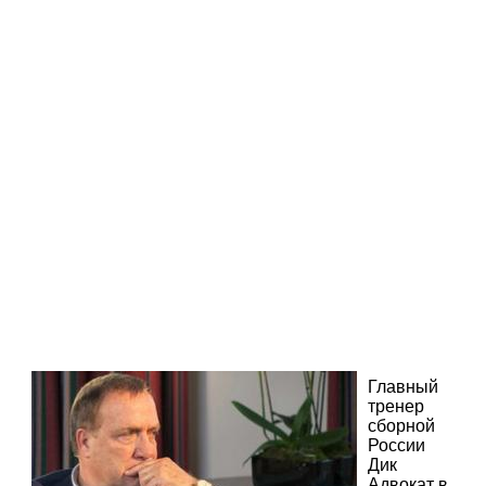
Главный
тренер
сборной
России
Дик
Адвокат в