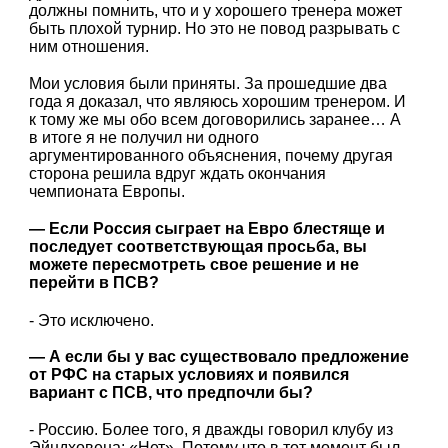
должны помнить, что и у хорошего тренера может
быть плохой турнир. Но это не повод разрывать с
ним отношения.
Мои условия были приняты. За прошедшие два
года я доказал, что являюсь хорошим тренером. И
к тому же мы обо всем договорились заранее… А
в итоге я не получил ни одного
аргументированного объяснения, почему другая
сторона решила вдруг ждать окончания
чемпионата Европы.
— Если Россия сыграет на Евро блестяще и
последует соответствующая просьба, вы
можете пересмотреть свое решение и не
перейти в ПСВ?
- Это исключено.
— А если бы у вас существовало предложение
от РФС на старых условиях и появился
вариант с ПСВ, что предпочли бы?
- Россию. Более того, я дважды говорил клубу из
Эйндховена: «Нет». Потому что в тот момент был