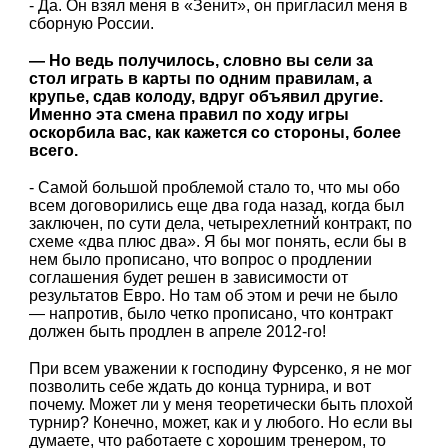
- Да. Он взял меня в «Зенит», он пригласил меня в
сборную России.
— Но ведь получилось, словно вы сели за
стол играть в карты по одним правилам, а
крупье, сдав колоду, вдруг объявил другие.
Именно эта смена правил по ходу игры
оскорбила вас, как кажется со стороны, более
всего.
- Самой большой проблемой стало то, что мы обо
всем договорились еще два года назад, когда был
заключен, по сути дела, четырехлетний контракт, по
схеме «два плюс два». Я бы мог понять, если бы в
нем было прописано, что вопрос о продлении
соглашения будет решен в зависимости от
результатов Еврo. Но там об этом и речи не было
— напротив, было четко прописано, что контракт
должен быть продлен в апреле 2012-го!
При всем уважении к господину Фурсенко, я не мог
позволить себе ждать до конца турнира, и вот
почему. Может ли у меня теоретически быть плохой
турнир? Конечно, может, как и у любого. Но если вы
думаете, что работаете с хорошим тренером, то