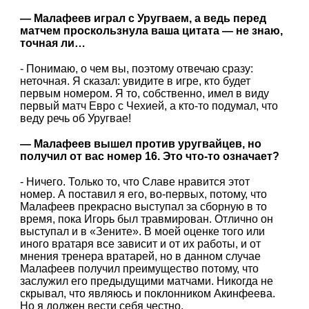
— Малафеев играл с Уругваем, а ведь перед
матчем проскользнула ваша цитата — не знаю,
точная ли…
- Понимаю, о чем вы, поэтому отвечаю сразу:
неточная. Я сказал: увидите в игре, кто будет
первым номером. Я то, собственно, имел в виду
первый матч Евро с Чехией, а кто-то подумал, что
веду речь об Уругвае!
— Малафеев вышел против уругвайцев, но
получил от вас номер 16. Это что-то означает?
- Ничего. Только то, что Славе нравится этот
номер. А поставил я его, во-первых, потому, что
Малафеев прекрасно выступал за сборную в то
время, пока Игорь был травмирован. Отлично он
выступал и в «Зените». В моей оценке того или
иного вратаря все зависит и от их работы, и от
мнения тренера вратарей, но в данном случае
Малафеев получил преимущество потому, что
заслужил его предыдущими матчами. Никогда не
скрывал, что являюсь и поклонником Акинфеева.
Но я должен вести себя честно.