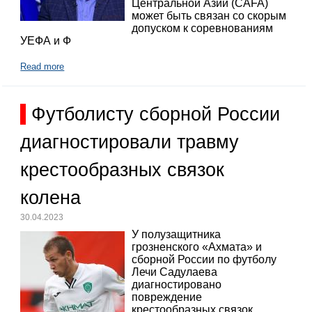
Центральной Азии (CAFA)
может быть связан со скорым
допуском к соревнованиям
УЕФА и Ф
Read more
Футболисту сборной России
диагностировали травму
крестообразных связок
колена
30.04.2023
У полузащитника
грозненского «Ахмата» и
сборной России по футболу
Лечи Садулаева
диагностировано
повреждение
крестообразных связок