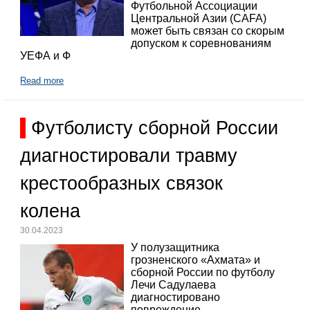
Футбольной Ассоциации
Центральной Азии (CAFA)
может быть связан со скорым
допуском к соревнованиям
УЕФА и Ф
Read more
Футболисту сборной России
диагностировали травму
крестообразных связок
колена
30.04.2023
У полузащитника
грозненского «Ахмата» и
сборной России по футболу
Лечи Садулаева
диагностировано
повреждение