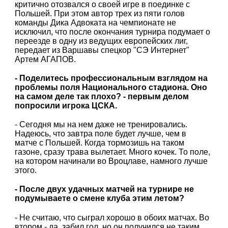
критично отозвался о своей игре в поединке с
Польшей. При этом автор трех из пяти голов
команды Дика Адвоката на чемпионате не
исключил, что после окончания турнира подумает о
переезде в одну из ведущих европейских лиг,
передает из Варшавы спецкор "СЭ Интернет"
Артем АГАПОВ.
- Поделитесь профессиональным взглядом на
проблемы поля Национального стадиона. Оно
на самом деле так плохо? - первым делом
попросили игрока ЦСКА.
- Сегодня мы на нем даже не тренировались.
Надеюсь, что завтра поле будет лучше, чем в
матче с Польшей. Когда тормозишь на таком
газоне, сразу трава вылетает. Много кочек. То поле,
на котором начинали во Вроцлаве, намного лучше
этого.
- После двух удачных матчей на турнире не
подумываете о смене клуба этим летом?
- Не считаю, что сыграл хорошо в обоих матчах. Во
втором - да, забил гол, но он получился не таким