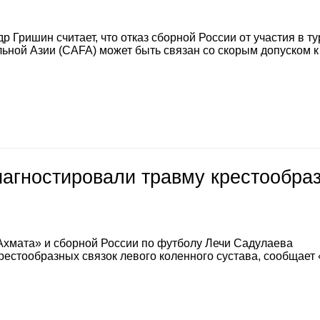
 Гришин считает, что отказ сборной России от участия в т
ной Азии (CAFA) может быть связан со скорым допуском к
иагностировали травму крестообра
Ахмата» и сборной России по футболу Лечи Садулаева
естообразных связок левого коленного сустава, сообщает