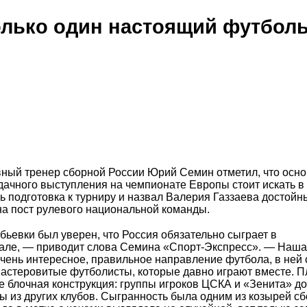
олько один настоящий футбол
ный тренер сборной России Юрий Семин отметил, что осн
ачного выступления на чемпионате Европы стоит искать в 
 подготовка к турниру и назвал Валерия Газзаева достой
на пост рулевого национальной команды.
бьевки был уверен, что Россия обязательно сыграет в
але, — приводит слова Семина «Спорт-Экспресс». — Наша
очень интересное, правильное направление футбола, в ней
мастеровитые футболисты, которые давно играют вместе. 
е блочная конструкция: группы игроков ЦСКА и «Зенита» д
ы из других клубов. Сыгранность была одним из козырей с