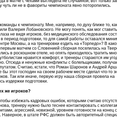
да в матче с чехами выглядела не случайной, вот только за
у чуть ли не в фавориты чемпионата явно поторопились.
 команды к чемпионату. Мне, например, по духу ближе то, ка
ли Валерия Лобановского. Не могу понять, как мог ставить
глаза не видя игроков, без медицинского обследования сос
й в период подготовки, то для самой работы оставался мин
нтре Москвы, а на тренировки ездить на «Торпедо»? В како
д первым матчем со Словенией сборная поселилась на Тверс
лись в роскошном отеле, но опять приходилось тратить мно
утболистам нравится комфорт, и тренеры стараются им угод
ьно. Отсюда и ненужные конфликты с болельщиками, получ
депутатом. Считаю, кстати, что Роман Шаронов и Андрей Ар
е бы этот господин на своем рабочем месте сделал что-то 
оков. Так или иначе, первую игру наша сборная провела на
ись издержки подготовки.
ех же игроков?
 чтобы избежать кадровых ошибок, которыми считаю отсутст
ова, тренеру нужно было теснее контактировать с коллега
итами, агрессией, новизной, уровнем готовности на конец 
й. Наверное, в штате РФС должен быть авторитетный специа