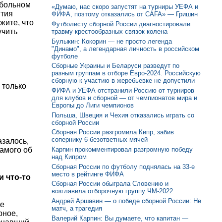
тбольном
«Думаю, нас скоро запустят на турниры УЕФА и
ития
ФИФА, поэтому отказались от CAFA» — Гришин
жите, что
Футболисту сборной России диагностировали
учить
травму крестообразных связок колена
Булыкин: Кокорин — не просто легенда
"Динамо", а легендарная личность в российском
футболе
Сборные Украины и Беларуси разведут по
разным группам в отборе Евро-2024. Российскую
сборную к участию в жеребьевке не допустили
 только
ФИФА и УЕФА отстранили Россию от турниров
для клубов и сборной — от чемпионатов мира и
Европы до Лиги чемпионов
Польша, Швеция и Чехия отказались играть со
сборной России
Сборная России разгромила Кипр, забив
сопернику 6 безответных мячей
азалось,
самого об
Карпин прокомментировал разгромную победу
над Кипром
Сборная России по футболу поднялась на 33-е
место в рейтинге ФИФА
и что-то
Сборная России обыграла Словению и
возглавила отборочную группу ЧМ-2022
Андрей Аршавин — о победе сборной России: Не
се
матч, а трагедия
рное,
Валерий Карпин: Вы думаете, что капитан —