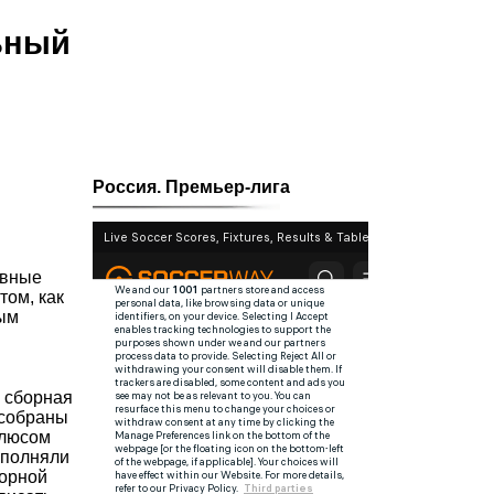
ьный
Россия. Премьер-лига
овные
том, как
ным
 сборная
 собраны
Плюсом
ополняли
борной