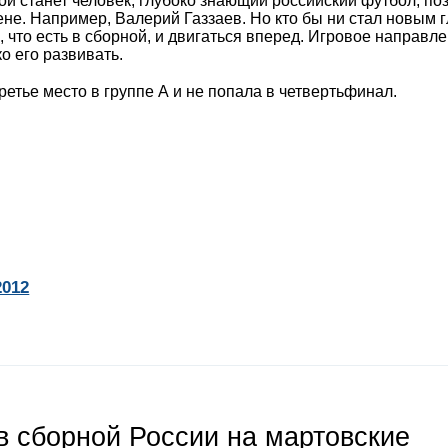
ой станет человек, глубоко знающий российский футбол, п
не. Например, Валерий Газзаев. Но кто бы ни стал новым 
, что есть в сборной, и двигаться вперед. Игровое направл
о его развивать.
етье место в группе А и не попала в четвертьфинал.
2012
 сборной России на мартовские