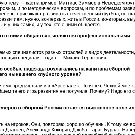
юбую тему — как например, Маттиас Заммер в Немецком фу
дровым, и по методическим вопросам, и по проблемам разв
ренеры приезжают развивать отечественный футбол, но ска
азвитием, нужно, во-первых, жить в России, во-вторых, вы
и у них самих, и у тех, кто с ними общается.
, кто с ними общается», являются профессиональными
емых специалистов разных отраслей и видов деятельности,
астоящий специалист один — Михаил Гершкович.
то особые надежды возлагались на капитана сборной
оего нынешнего клубного уровня?
и ему предъявляли и в «Арсенале». По игре с Чехией мне к
йшем та его игра развития не получила. Почему? Надо его 
ренеров в сборной России остается выжженное поле ил
ть на игроков. Они, повторяю, хорошо обучены. К тому же в
н Дзагоев, Александр Кокорин, Дзюба, Тарас Бурлак. Наве