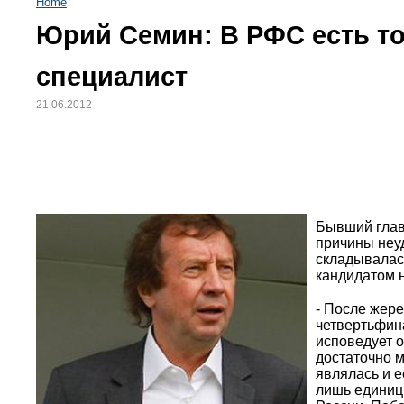
Home
Юрий Семин: В РФС есть т
специалист
21.06.2012
Бывший глав
причины неуд
складывалась
кандидатом 
- После жере
четвертьфин
исповедует 
достаточно 
являлась и е
лишь единиц