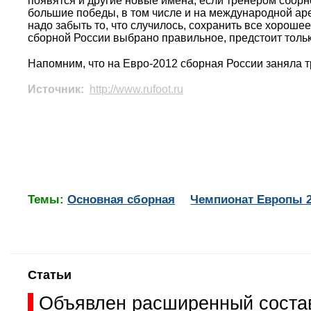
появятся и другие новые имена, если тренером сборн
большие победы, в том числе и на международной аре
надо забыть то, что случилось, сохранить все хорошее
сборной России выбрано правильное, предстоит тольк
Напомним, что на Евро-2012 сборная России заняла тр
Источник:
http://www.rufoot.ru
Темы:
Основная сборная
Чемпионат Европы 
Статьи
Объявлен расширенный состав