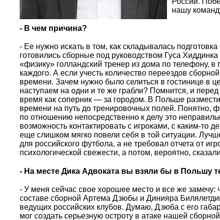
России. Побе
нашу команд
- В чем причина?
- Ее нужно искать в том, как складывалась подготовка
готовились сборные под руководством Гуса Хиддинка и
«физику» голландский тренер из дома по телефону, в 
каждого. А если учесть количество переездов сборно
времени. Зачем нужно было селиться в гостинице в це
наступаем на одни и те же грабли? Помнится, и пере
время как соперник — за городом. В Польше размести
времени на путь до тренировочных полей. Понятно, ф
по отношению непосредственно к делу это неправил
возможность контактировать с игроками, с каким-то 
еще слишком мягко повели себя в той ситуации. Лучш
для российского футбола, а не требовал отчета от игр
психологической свежести, а потом, вероятно, сказал
- На месте Дика Адвоката вы взяли бы в Польшу т
- У меня сейчас свое хорошее место и все же замечу:
составе сборной Артема Дзюбы и Динияра Билялетдин
ведущих российских клубов. Думаю, Дзюба с его габар
мог создать серьезную остроту в атаке нашей сборно