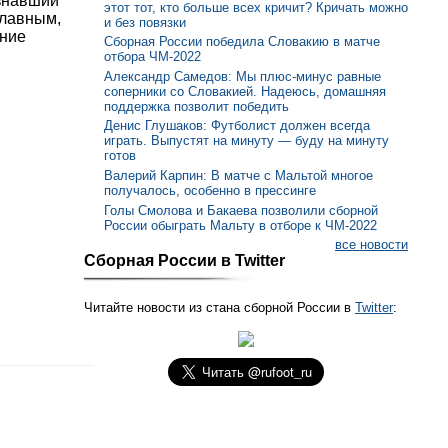
ознавший
этот тот, кто больше всех кричит? Кричать можно
главным,
и без повязки
ение
Сборная России победила Словакию в матче
отбора ЧМ-2022
Александр Самедов: Мы плюс-минус равные
соперники со Словакией. Надеюсь, домашняя
поддержка позволит победить
Денис Глушаков: Футболист должен всегда
играть. Выпустят на минуту — буду на минуту
готов
Валерий Карпин: В матче с Мальтой многое
получалось, особенно в прессинге
Голы Смолова и Бакаева позволили сборной
России обыграть Мальту в отборе к ЧМ-2022
все новости
Сборная России в Twitter
Читайте новости из стана сборной России в
Twitter
: