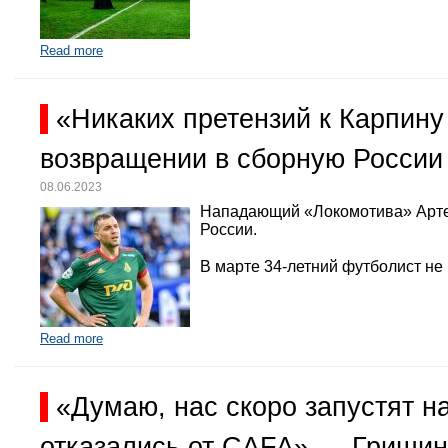
Read more
«Никаких претензий к Карпину
возвращении в сборную России
08.06.2023
Нападающий «Локомотива» Арте
России.
В марте 34-летний футболист не
Read more
«Думаю, нас скоро запустят 
отказались от CAFA» — Гришин