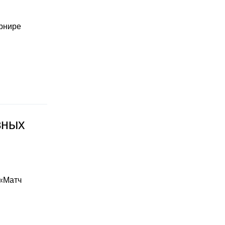
урнире
зных
 «Матч