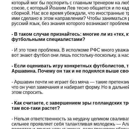
который мог бы поспорить с главным тренером на л
союзе, с который Йоахим Лев тесно общается и по ка
сборной. Нас все время убеждали, что иностранные т
ими сделано в этом направлении? Чтобы заниматься р
русский язык, без знания которого возникают проблемы 
- В таком случае признайтесь: многие ли из «тех
футбольными специалистами?
- И это тоже проблема. В исполкоме РФС много уважа
вот знают футбол они лишь постольку-поскольку, а н
- Если оценивать игру конкретных футболистов, 
Аршавина. Почему он так и не поднялся выше св
- Аршавин почти не играет без мяча — такие претензи
что он учел замечания и набирает форму. Но в дальне
этом спросить.
- Как считаете, с завершением эры голландских т
там все-таки растет?
- Нельзя ответственность за неудачу целиком свалива
сильнее проявляет себя талантливая молодежь — Ала