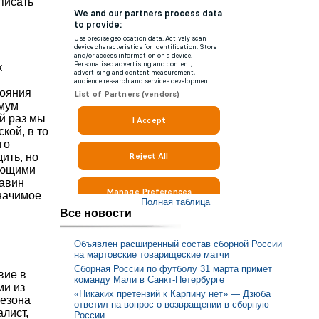
писать
к
тояния
имум
й раз мы
кой, в то
го
ить, но
ающими
шавин
значимое
Полная таблица
Все новости
Объявлен расширенный состав сборной России
на мартовские товарищеские матчи
Сборная России по футболу 31 марта примет
вие в
команду Мали в Санкт-Петербурге
ми из
«Никаких претензий к Карпину нет» — Дзюба
сезона
ответил на вопрос о возвращении в сборную
лист,
России