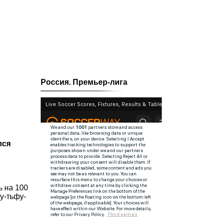
Россия. Премьер-лига
лся
ь на 100
фу-тьфу-