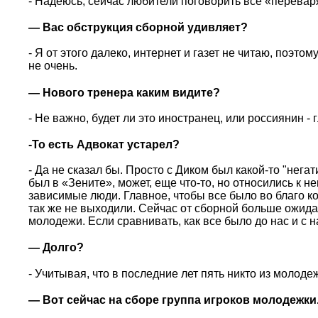
- Надеюсь, сейчас любители поговорить все «переваря
— Вас обструкция сборной удивляет?
- Я от этого далеко, интернет и газет не читаю, поэто
не очень.
— Нового тренера каким видите?
- Не важно, будет ли это иностранец, или россиянин -
-То есть Адвокат устарел?
- Да не сказал бы. Просто с Диком был какой-то "нега
был в «Зените», может, еще что-то, но относились к 
зависимые люди. Главное, чтобы все было во благо 
так же не выходили. Сейчас от сборной больше ожида
молодежи. Если сравнивать, как все было до нас и с н
— Долго?
- Учитывая, что в последние лет пять никто из молоде
— Вот сейчас на сборе группа игроков молодежки.