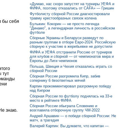
«Думаю, нас скоро запустят на турниры УЕФА и
ФИФА, поэтому отказались от CAFA» — Гришин
Футболисту сборной России диагностировали
травму крестообразных связок колена
л бы себя
Булыкин: Кокорин — не просто легенда
"Динамо", а легендарная личность в российском
футболе
Сборные Украины и Беларуси разведут по
разным группам в отборе Евро-2024. Российскую
сборную к участию в жеребьевке не допустили
ФИФА и УЕФА отстранили Россию от турниров
для клубов и сборной — от чемпионатов мира и
Европы до Лиги чемпионов
Польша, Швеция и Чехия отказались играть со
этого
сборной России
 тут
Сборная России разгромила Кипр, забив
команды
сопернику 6 безответных мячей
ени
Карпин прокомментировал разгромную победу
над Кипром
Сборная России по футболу поднялась на 33-е
место в рейтинге ФИФА
Сборная России обыграла Словению и
Не знаю.
возглавила отборочную группу ЧМ-2022
Андрей Аршавин — о победе сборной России: Не
матч, а трагедия
Валерий Карпин: Вы думаете, что капитан —