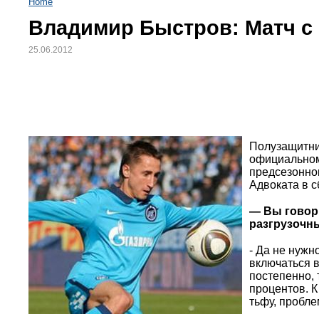
Home
Владимир Быстров: Матч с 
25.06.2012
Полузащитни
официальном
предсезонном
Адвоката в с
— Вы говори
разгрузочн
- Да не нужн
включаться в
постепенно, 
процентов. К
тьфу, пробле