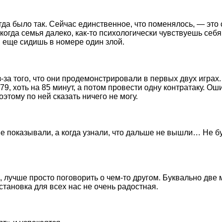
егда было так. Сейчас единственное, что поменялось, — это 
когда семья далеко, как-то психологически чувствуешь себя
м еще сидишь в номере один злой.
з-за того, что они продемонстрировали в первых двух играх.
9, хоть на 85 минут, а потом провести одну контратаку. Ош
оэтому по ней сказать ничего не могу.
не показывали, а когда узнали, что дальше не вышли… Не бу
, лучше просто поговорить о чем-то другом. Буквально две
бстановка для всех нас не очень радостная.