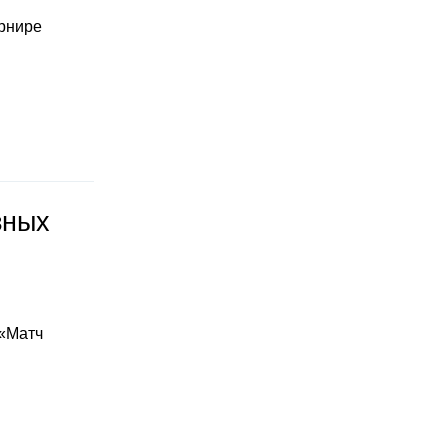
урнире
зных
 «Матч