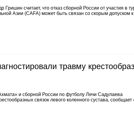
 Гришин считает, что отказ сборной России от участия в т
ной Азии (CAFA) может быть связан со скорым допуском к
иагностировали травму крестообра
Ахмата» и сборной России по футболу Лечи Садулаева
естообразных связок левого коленного сустава, сообщает