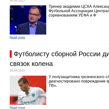
30.04.2023
Тренер академии ЦСКА Александр
Футбольной Ассоциации Централь
соревнованиям УЕФА и Ф
Read more
Футболисту сборной России д
связок колена
30.04.2023
У полузащитника грозненского «
диагностировано повреждение кр
ТВ».
Read more