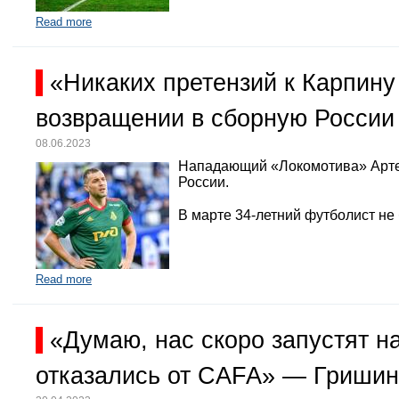
Read more
«Никаких претензий к Карпину
возвращении в сборную России
08.06.2023
Нападающий «Локомотива» Арте
России.
В марте 34-летний футболист не
Read more
«Думаю, нас скоро запустят 
отказались от CAFA» — Гришин