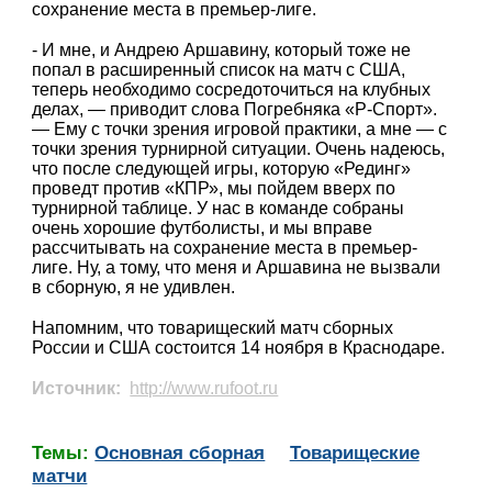
сохранение места в премьер-лиге.
- И мне, и Андрею Аршавину, который тоже не
попал в расширенный список на матч с США,
теперь необходимо сосредоточиться на клубных
делах, — приводит слова Погребняка «Р-Спорт».
— Ему с точки зрения игровой практики, а мне — с
точки зрения турнирной ситуации. Очень надеюсь,
что после следующей игры, которую «Рединг»
проведт против «КПР», мы пойдем вверх по
турнирной таблице. У нас в команде собраны
очень хорошие футболисты, и мы вправе
рассчитывать на сохранение места в премьер-
лиге. Ну, а тому, что меня и Аршавина не вызвали
в сборную, я не удивлен.
Напомним, что товарищеский матч сборных
России и США состоится 14 ноября в Краснодаре.
Источник:
http://www.rufoot.ru
Темы:
Основная сборная
Товарищеские
матчи