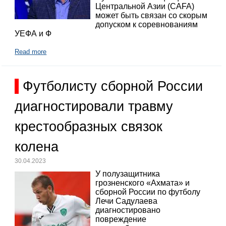
Центральной Азии (CAFA)
может быть связан со скорым
допуском к соревнованиям
УЕФА и Ф
Read more
Футболисту сборной России
диагностировали травму
крестообразных связок
колена
30.04.2023
У полузащитника
грозненского «Ахмата» и
сборной России по футболу
Лечи Садулаева
диагностировано
повреждение