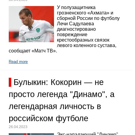
У полузащитника
грозненского «Ахмата» и
сборной России по футболу
Лечи Садулаева
диагностировано
повреждение
крестообразных связок
левого коленного сустава,
сообщает «Матч ТВ».
Read more
Булыкин: Кокорин — не
просто легенда "Динамо", а
легендарная личность в
российском футболе
26.04.2023
Экс-нападающий "Динамо"