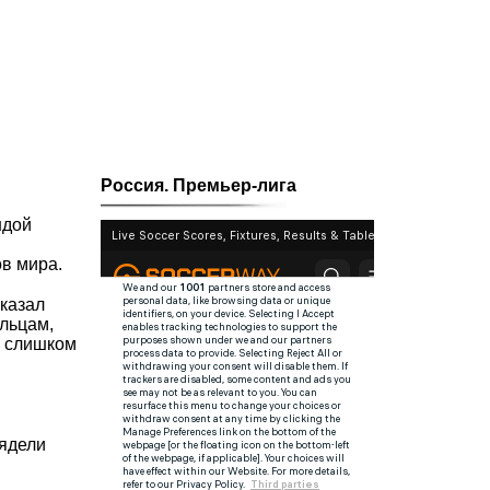
Россия. Премьер-лига
ндой
в мира.
сказал
льцам,
, слишком
лядели