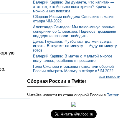
Валерий Карпин: Вы думаете, что капитан —
этот тот, кто больше всех кричит? Кричать
можно и без повязки
Сборная России победила Словакию в матче
отбора ЧМ-2022
Александр Самедов: Мы плюс-минус равные
соперники со Словакией. Надеюсь, домашняя
поддержка позволит победить
Денис Глушаков: Футболист должен всегда
играть. Выпустят на минуту — буду на минуту
готов
борную
Валерий Карпин: В матче с Мальтой многое
получалось, особенно в прессинге
Голы Смолова и Бакаева позволили сборной
ор.
России обыграть Мальту в отборе к ЧМ-2022
все новости
Сборная России в Twitter
Читайте новости из стана сборной России в
Twitter
: