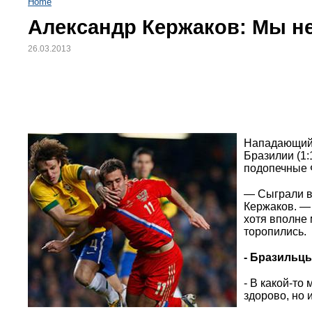
Home
Александр Кержаков: Мы не
26.03.2013
Нападающий 
Бразилии (1:
подопечные 
— Сыграли в 
Кержаков. —
хотя вполне 
торопились.
- Бразильц
- В какой-то
здорово, но 