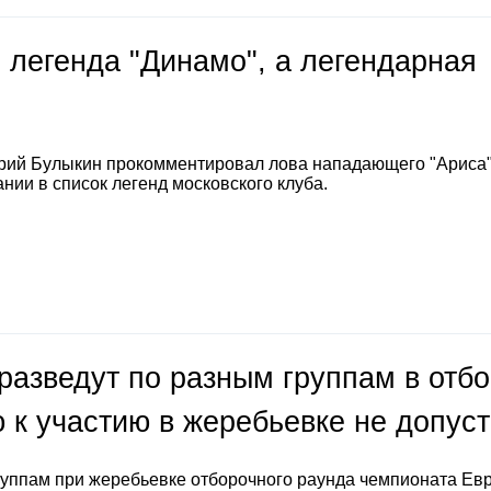
 легенда "Динамо", а легендарная
е
рий Булыкин прокомментировал лова нападающего "Ариса
нии в список легенд московского клуба.
разведут по разным группам в отб
 к участию в жеребьевке не допус
руппам при жеребьевке отборочного раунда чемпионата Ев