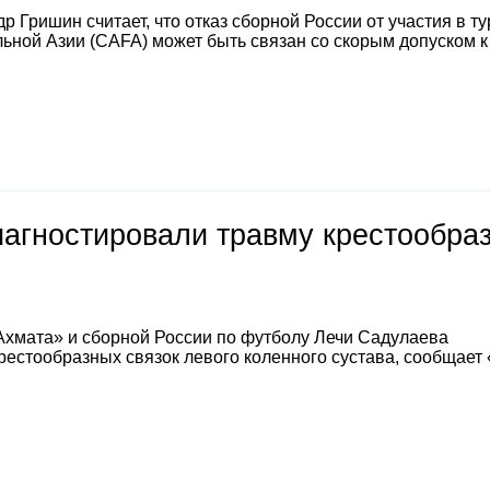
 Гришин считает, что отказ сборной России от участия в т
ной Азии (CAFA) может быть связан со скорым допуском к
иагностировали травму крестообра
Ахмата» и сборной России по футболу Лечи Садулаева
естообразных связок левого коленного сустава, сообщает