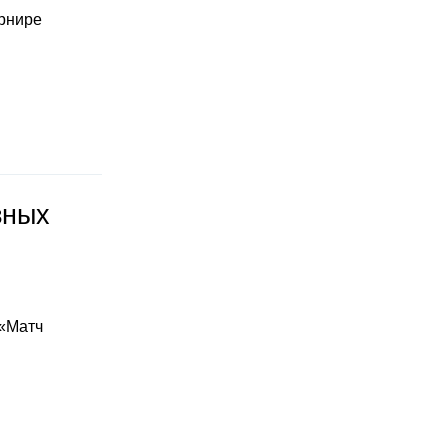
урнире
зных
 «Матч