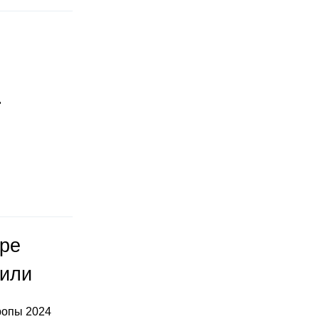
"
оре
тили
ропы 2024