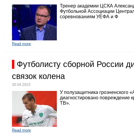
Тренер академии ЦСКА Александр
Футбольной Ассоциации Централь
соревнованиям УЕФА и Ф
Read more
Футболисту сборной России д
связок колена
30.04.2023
У полузащитника грозненского «
диагностировано повреждение кр
ТВ».
Read more