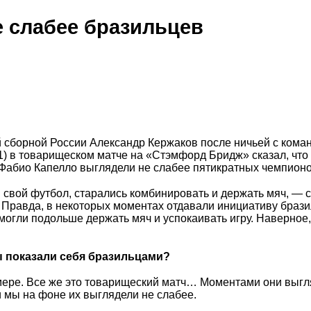
 слабее бразильцев
сборной России Александр Кержаков после ничьей с кома
1) в товарищеском матче на «Стэмфорд Бридж» сказал, что
Фабио Капелло выглядели не слабее пятикратных чемпионо
свой футбол, старались комбинировать и держать мяч, — 
 Правда, в некоторых моментах отдавали инициативу брази
могли подольше держать мяч и успокаивать игру. Наверное
ы показали себя бразильцами?
 мере. Все же это товарищеский матч… Моментами они выг
и мы на фоне их выглядели не слабее.