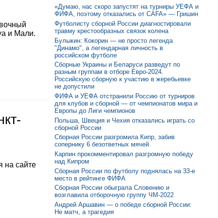
«Думаю, нас скоро запустят на турниры УЕФА и
ФИФА, поэтому отказались от CAFA» — Гришин
Футболисту сборной России диагностировали
овочный
травму крестообразных связок колена
уа и Мали.
Булыкин: Кокорин — не просто легенда
"Динамо", а легендарная личность в
российском футболе
Сборные Украины и Беларуси разведут по
разным группам в отборе Евро-2024.
Российскую сборную к участию в жеребьевке
не допустили
ФИФА и УЕФА отстранили Россию от турниров
для клубов и сборной — от чемпионатов мира и
Европы до Лиги чемпионов
нкт-
Польша, Швеция и Чехия отказались играть со
сборной России
Сборная России разгромила Кипр, забив
сопернику 6 безответных мячей
Карпин прокомментировал разгромную победу
над Кипром
 на сайте
Сборная России по футболу поднялась на 33-е
место в рейтинге ФИФА
Сборная России обыграла Словению и
возглавила отборочную группу ЧМ-2022
Андрей Аршавин — о победе сборной России:
Не матч, а трагедия