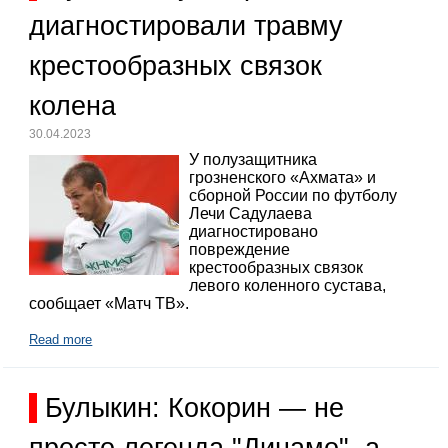
диагностировали травму
крестообразных связок
колена
30.04.2023
У полузащитника
грозненского «Ахмата» и
сборной России по футболу
Лечи Садулаева
диагностировано
повреждение
крестообразных связок
левого коленного сустава,
сообщает «Матч ТВ».
Read more
Булыкин: Кокорин — не
просто легенда "Динамо", а