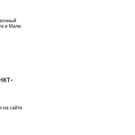
овочный
уа и Мали.
нкт-
 на сайте