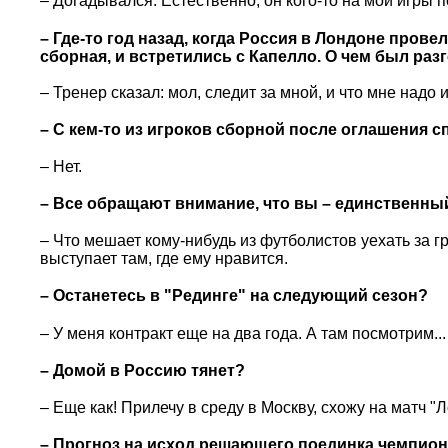
– Догадывался. Естественно, он кого-то на мои игры 
– Где-то год назад, когда Россия в Лондоне прове
сборная, и встретились с Капелло. О чем был раз
– Тренер сказал: мол, следит за мной, и что мне надо 
– С кем-то из игроков сборной после оглашения с
– Нет.
– Все обращают внимание, что вы – единственный 
– Что мешает кому-нибудь из футболистов уехать за гр
выступает там, где ему нравится.
– Останетесь в "Рединге" на следующий сезон?
– У меня контракт еще на два года. А там посмотрим..
– Домой в Россию тянет?
– Еще как! Прилечу в среду в Москву, схожу на матч 
– Прогноз на исход решающего поединка чемпион