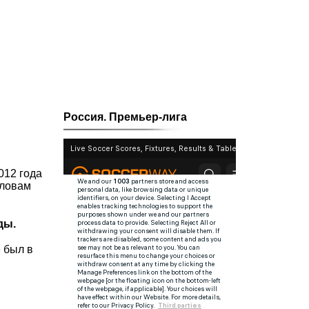
Россия. Премьер-лига
012 года
словам
ды.
 был в