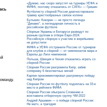
«Думаю, нас скоро запустят на турниры УЕФА и
ФИФА, поэтому отказались от CAFA» — Гришин
лась
Футболисту сборной России диагностировали
травму крестообразных связок колена
Булыкин: Кокорин — не просто легенда
"Динамо", а легендарная личность в
российском футболе
Сборные Украины и Беларуси разведут по
разным группам в отборе Евро-2024.
Российскую сборную к участию в жеребьевке
не допустили
ФИФА и УЕФА отстранили Россию от турниров
для клубов и сборной — от чемпионатов мира и
Европы до Лиги чемпионов
ый
Польша, Швеция и Чехия отказались играть со
сборной России
Сборная России разгромила Кипр, забив
сопернику 6 безответных мячей
Карпин прокомментировал разгромную победу
над Кипром
команду.
Сборная России по футболу поднялась на 33-е
место в рейтинге ФИФА
Сборная России обыграла Словению и
возглавила отборочную группу ЧМ-2022
Андрей Аршавин — о победе сборной России:
Не матч, а трагедия