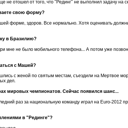
еще не отошел от того, что "Рединг" не выполнил задачу на с
иваете свою форму?
рошей форме, здоров. Все нормально. Хотя оценивать должн
здку в Бразилию?
при мне не было мобильного телефона... А потом уже позво
чаться с Машей?
ошлись с женой по святым местам, съездили на Мертвое мор
ых дел.
ах мировых чемпионатов. Сейчас появился шанс...
следний раз за национальную команду играл на Euro-2012 п
плениями в "Рединге"?