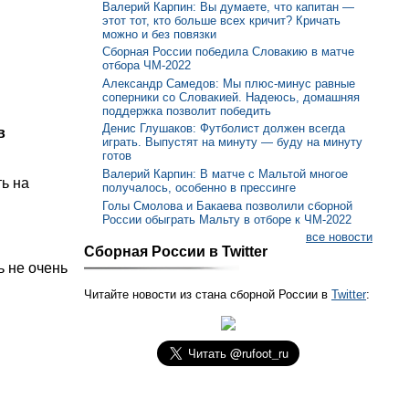
Валерий Карпин: Вы думаете, что капитан —
этот тот, кто больше всех кричит? Кричать
можно и без повязки
Сборная России победила Словакию в матче
отбора ЧМ-2022
Александр Самедов: Мы плюс-минус равные
соперники со Словакией. Надеюсь, домашняя
поддержка позволит победить
Денис Глушаков: Футболист должен всегда
в
играть. Выпустят на минуту — буду на минуту
готов
Валерий Карпин: В матче с Мальтой многое
ть на
получалось, особенно в прессинге
Голы Смолова и Бакаева позволили сборной
России обыграть Мальту в отборе к ЧМ-2022
все новости
Сборная России в Twitter
ь не очень
Читайте новости из стана сборной России в
Twitter
: