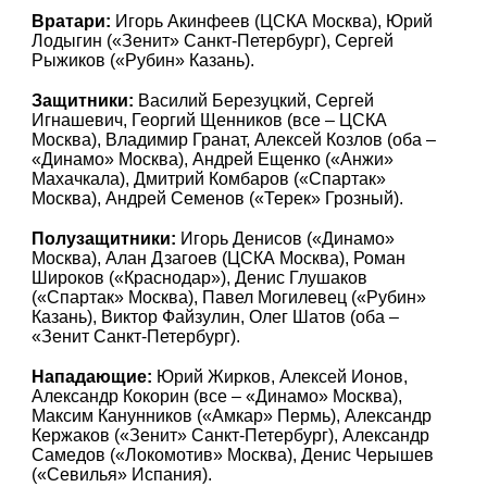
Вратари:
Игорь Акинфеев (ЦСКА Москва), Юрий
Лодыгин («Зенит» Санкт-Петербург), Сергей
Рыжиков («Рубин» Казань).
Защитники:
Василий Березуцкий, Сергей
Игнашевич, Георгий Щенников (все – ЦСКА
Москва), Владимир Гранат, Алексей Козлов (оба –
«Динамо» Москва), Андрей Ещенко («Анжи»
Махачкала), Дмитрий Комбаров («Спартак»
Москва), Андрей Семенов («Терек» Грозный).
Полузащитники:
Игорь Денисов («Динамо»
Москва), Алан Дзагоев (ЦСКА Москва), Роман
Широков («Краснодар»), Денис Глушаков
(«Спартак» Москва), Павел Могилевец («Рубин»
Казань), Виктор Файзулин, Олег Шатов (оба –
«Зенит Санкт-Петербург).
Нападающие:
Юрий Жирков, Алексей Ионов,
Александр Кокорин (все – «Динамо» Москва),
Максим Канунников («Амкар» Пермь), Александр
Кержаков («Зенит» Санкт-Петербург), Александр
Самедов («Локомотив» Москва), Денис Черышев
(«Севилья» Испания).