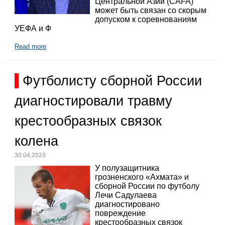
Центральной Азии (CAFA)
может быть связан со скорым
допуском к соревнованиям
УЕФА и Ф
Read more
Футболисту сборной России
диагностировали травму
крестообразных связок
колена
30.04.2023
У полузащитника
грозненского «Ахмата» и
сборной России по футболу
Лечи Садулаева
диагностировано
повреждение
крестообразных связок