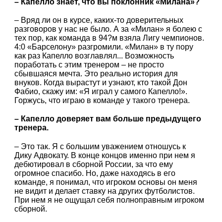
– Капелло знает, что вы поклонник «Милана»?
– Вряд ли он в курсе, каких-то доверительных
разговоров у нас не было. А за «Милан» я болею с
тех пор, как команда в 94?м взяла Лигу чемпионов.
4:0 «Барселону» разгромили. «Милан» в ту пору
как раз Капелло возглавлял... Возможность
поработать с этим тренером – не просто
сбывшаяся мечта. Это реально история для
внуков. Когда вырастут и узнают, кто такой Дон
Фабио, скажу им: «Я играл у самого Капелло!».
Горжусь, что играю в команде у такого тренера.
– Капелло доверяет вам больше предыдущего
тренера.
– Это так. Я с большим уважением отношусь к
Дику Адвокату. В конце концов именно при нем я
дебютировал в сборной России, за что ему
огромное спасибо. Но, даже находясь в его
команде, я понимал, что игроком основы он меня
не видит и делает ставку на других футболистов.
При нем я не ощущал себя полноправным игроком
сборной.