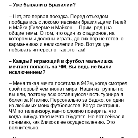
– Уже бывали в Бразилии?
– Нет, это первая поездка. Перед отъездом
пообщались с локомотивскими бразильцами Гилей
и Майки (Гилерме и Майкон. – Прим. ред.) на
общие темы. О том, что один из стадионов, на
котором мы должны играть, до сих пор не готов, о
карманниках и великолепии Рио. Вот уж где
побывать интересно, так это там!
– Каждый играющий в футбол мальчишка
мечтает попасть на ЧМ. Вы ведь не были
исключением?
– Меня такая мечта посетила в 94?м, когда смотрел
свой первый чемпионат мира. Наши из группы не
вышли, поэтому всю оставшуюся часть турнира я
болел за Италию. Персонально за Баджо, он один
из любимых моих футболистов. Когда смотришь
ЧМ по телевизору, как-то сложно поверить, что
когда-нибудь твоя мечта сбудется. Но вот сейчас я
понимаю, как близок к ее осуществлению. Это
волнительно.