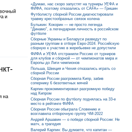
«Думаю, нас скоро запустят на турниры УЕФА и
ФИФА, поэтому отказались от CAFA» — Гришин
овочный
Футболисту сборной России диагностировали
уа и
травму крестообразных связок колена
Булыкин: Кокорин — не просто легенда
"Динамо", а легендарная личность в российском
футболе
Сборные Украины и Беларуси разведут по
разным группам в отборе Евро-2024. Российскую
сборную к участию в жеребьевке не допустили
ФИФА и УЕФА отстранили Россию от турниров
для клубов и сборной — от чемпионатов мира и
Европы до Лиги чемпионов
нкт-
Польша, Швеция и Чехия отказались играть со
сборной России
Сборная России разгромила Кипр, забив
сопернику 6 безответных мячей
Карпин прокомментировал разгромную победу
над Кипром
я на
Сборная России по футболу поднялась на 33-е
место в рейтинге ФИФА
Сборная России обыграла Словению и
возглавила отборочную группу ЧМ-2022
Андрей Аршавин — о победе сборной России: Не
матч, а трагедия
Валерий Карпин: Вы думаете, что капитан —