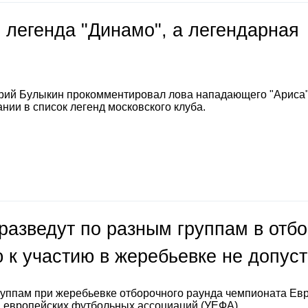
 легенда "Динамо", а легендарная
е
рий Булыкин прокомментировал лова нападающего "Ариса
нии в список легенд московского клуба.
разведут по разным группам в отб
 к участию в жеребьевке не допус
руппам при жеребьевке отборочного раунда чемпионата Ев
а европейских футбольных ассоциаций (УЕФА).