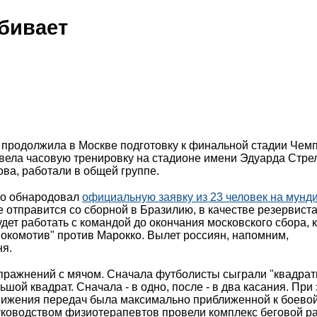
бивает
 продолжила в Москве подготовку к финальной стадии Чем
вела часовую тренировку на стадионе имени Эдуарда Стре
ва, работали в общей группе.
ло обнародовал
официальную заявку из 23 человек на мунд
отправится со сборной в Бразилию, в качестве резервиста
дет работать с командой до окончания московского сбора, 
окомотив" против Марокко. Вылет россиян, напомним,
ня.
упражнений с мячом. Сначала футболисты сыграли "квадрат
ьшой квадрат. Сначала - в одно, после - в два касания. При
движения передач была максимально приближенной к боево
руководством физиотерапевтов провели комплекс беговой ра