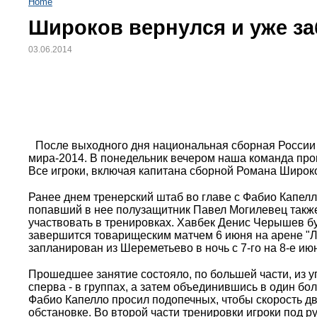
Home
Широков вернулся и уже за
03.06.2014
После выходного дня национальная сборная России
мира-2014. В понедельник вечером наша команда про
Все игроки, включая капитана сборной Романа Широко
Ранее днем тренерский штаб во главе с Фабио Капел
попавший в нее полузащитник Павел Могилевец также 
участвовать в тренировках. Хавбек Денис Черышев бу
завершится товарищеским матчем 6 июня на арене "Л
запланирован из Шереметьево в ночь с 7-го на 8-е ию
Прошедшее занятие состояло, по большей части, из 
сперва - в группах, а затем объединившись в один бол
Фабио Капелло просил подопечных, чтобы скорость 
обстановке. Во второй части тренировки игроки под 