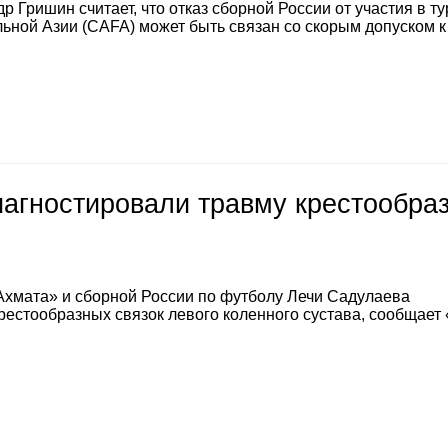
 Гришин считает, что отказ сборной России от участия в т
ной Азии (CAFA) может быть связан со скорым допуском к
иагностировали травму крестообра
Ахмата» и сборной России по футболу Лечи Садулаева
естообразных связок левого коленного сустава, сообщает