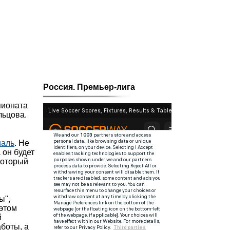
Россия. Премьер-лига
пионата
льцова.
иаль
. Не
 он будет
который
ы",
 этом
й
боты, а