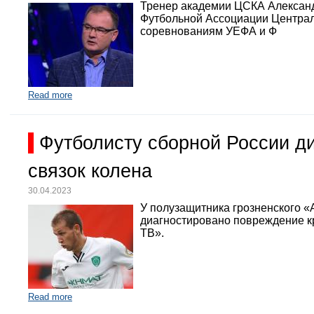
Тренер академии ЦСКА Александр
Футбольной Ассоциации Централь
соревнованиям УЕФА и Ф
Read more
Футболисту сборной России д
связок колена
30.04.2023
У полузащитника грозненского «
диагностировано повреждение кр
ТВ».
Read more