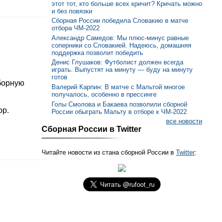
этот тот, кто больше всех кричит? Кричать можно
и без повязки
Сборная России победила Словакию в матче
отбора ЧМ-2022
Александр Самедов: Мы плюс-минус равные
соперники со Словакией. Надеюсь, домашняя
поддержка позволит победить
Денис Глушаков: Футболист должен всегда
играть. Выпустят на минуту — буду на минуту
готов
борную
Валерий Карпин: В матче с Мальтой многое
получалось, особенно в прессинге
Голы Смолова и Бакаева позволили сборной
ор.
России обыграть Мальту в отборе к ЧМ-2022
все новости
Сборная России в Twitter
Читайте новости из стана сборной России в
Twitter
: