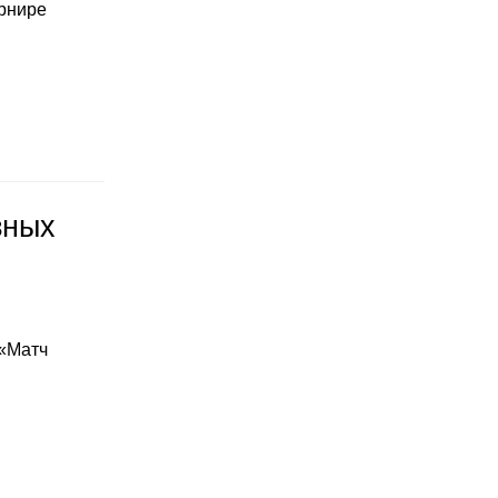
урнире
зных
 «Матч