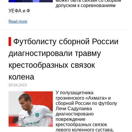
может быть связан со скорым
допуском к соревнованиям
УЕФА и Ф
Read more
Футболисту сборной России
диагностировали травму
крестообразных связок
колена
30.04.2023
У полузащитника
грозненского «Ахмата» и
сборной России по футболу
Лечи Садулаева
диагностировано
повреждение
крестообразных связок
левого коленного сустава,