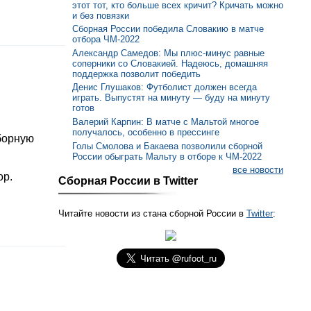
этот тот, кто больше всех кричит? Кричать можно
и без повязки
Сборная России победила Словакию в матче
отбора ЧМ-2022
Александр Самедов: Мы плюс-минус равные
соперники со Словакией. Надеюсь, домашняя
поддержка позволит победить
Денис Глушаков: Футболист должен всегда
играть. Выпустят на минуту — буду на минуту
готов
Валерий Карпин: В матче с Мальтой многое
получалось, особенно в прессинге
борную
Голы Смолова и Бакаева позволили сборной
России обыграть Мальту в отборе к ЧМ-2022
все новости
ор.
Сборная России в Twitter
Читайте новости из стана сборной России в
Twitter
: