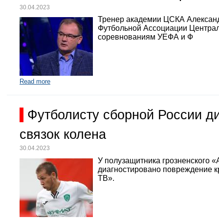
30.04.2023
Тренер академии ЦСКА Александр
Футбольной Ассоциации Централь
соревнованиям УЕФА и Ф
Read more
Футболисту сборной России д
связок колена
30.04.2023
У полузащитника грозненского «
диагностировано повреждение кр
ТВ».