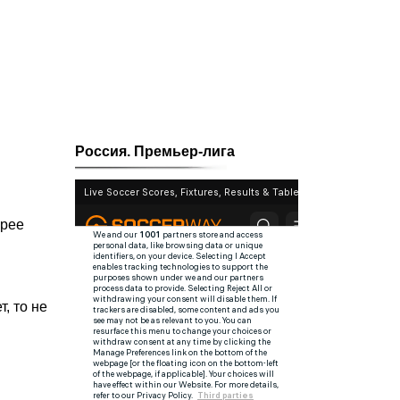
Россия. Премьер-лига
орее
, то не