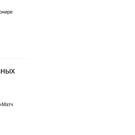
урнире
зных
 «Матч