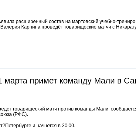
явила расширенный состав на мартовский учебно-тренир
а Валерия Карпина проведёт товарищеские матчи с Никараг
1 марта примет команду Мали в Са
ведет товарищеский матч против команды Мали, сообщаетс
союза (РФС).
т?Петербурге и начнется в 20:00.