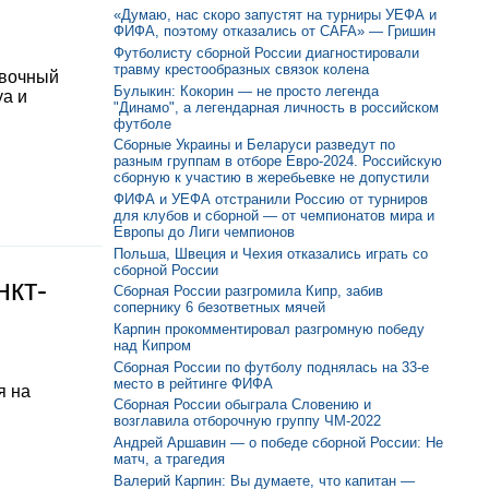
«Думаю, нас скоро запустят на турниры УЕФА и
ФИФА, поэтому отказались от CAFA» — Гришин
Футболисту сборной России диагностировали
травму крестообразных связок колена
овочный
Булыкин: Кокорин — не просто легенда
уа и
"Динамо", а легендарная личность в российском
футболе
Сборные Украины и Беларуси разведут по
разным группам в отборе Евро-2024. Российскую
сборную к участию в жеребьевке не допустили
ФИФА и УЕФА отстранили Россию от турниров
для клубов и сборной — от чемпионатов мира и
Европы до Лиги чемпионов
Польша, Швеция и Чехия отказались играть со
сборной России
нкт-
Сборная России разгромила Кипр, забив
сопернику 6 безответных мячей
Карпин прокомментировал разгромную победу
над Кипром
Сборная России по футболу поднялась на 33-е
место в рейтинге ФИФА
я на
Сборная России обыграла Словению и
возглавила отборочную группу ЧМ-2022
Андрей Аршавин — о победе сборной России: Не
матч, а трагедия
Валерий Карпин: Вы думаете, что капитан —