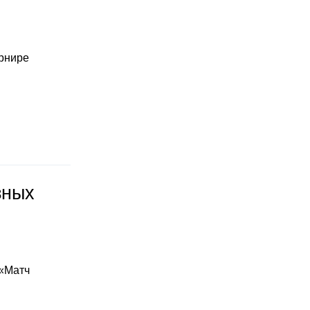
урнире
зных
 «Матч