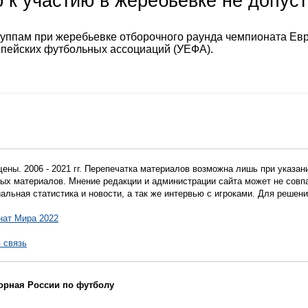
 к участию в жеребьевке не допус
руппам при жеребьевке отборочного раунда чемпионата Ев
опейских футбольных ассоциаций (УЕФА).
ены. 2006 - 2021 гг. Перепечатка материалов возможна лишь при указан
мных материалов. Мнение редакции и администрации сайта может не сов
иальная статистика и новости, а так же интервью с игроками. Для реше
нат Мира 2022
 связь
борная России по футболу