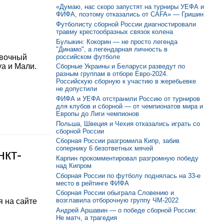
«Думаю, нас скоро запустят на турниры УЕФА и
ФИФА, поэтому отказались от CAFA» — Гришин
Футболисту сборной России диагностировали
травму крестообразных связок колена
Булыкин: Кокорин — не просто легенда
"Динамо", а легендарная личность в
российском футболе
овочный
уа и Мали.
Сборные Украины и Беларуси разведут по
разным группам в отборе Евро-2024.
Российскую сборную к участию в жеребьевке
не допустили
ФИФА и УЕФА отстранили Россию от турниров
для клубов и сборной — от чемпионатов мира и
Европы до Лиги чемпионов
Польша, Швеция и Чехия отказались играть со
сборной России
Сборная России разгромила Кипр, забив
сопернику 6 безответных мячей
нкт-
Карпин прокомментировал разгромную победу
над Кипром
Сборная России по футболу поднялась на 33-е
место в рейтинге ФИФА
Сборная России обыграла Словению и
возглавила отборочную группу ЧМ-2022
 на сайте
Андрей Аршавин — о победе сборной России:
Не матч, а трагедия