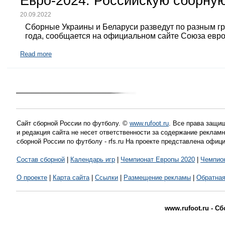
Евро-2024. Российскую сборную
20.09.2022
Сборные Украины и Беларуси разведут по разным г
года, сообщается на официальном сайте Союза евр
Read more
Сайт сборной России по футболу. ©
www.rufoot.ru
. Все права защищ
и редакция сайта не несет ответственности за содержание рекла
сборной России по футболу - rfs.ru На проекте представлена офиц
Состав сборной
|
Календарь игр
|
Чемпионат Европы 2020
|
Чемпио
О проекте
|
Карта сайта
|
Ссылки
|
Размещение рекламы
|
Обратная
www.rufoot.ru - С