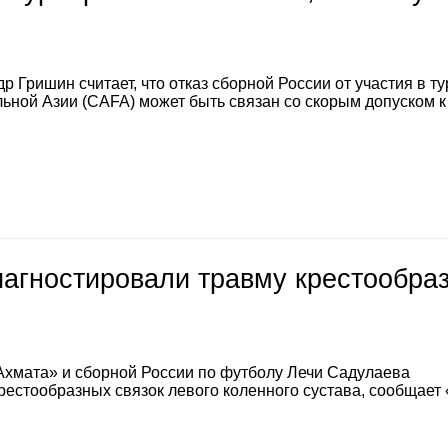
 Гришин считает, что отказ сборной России от участия в т
ной Азии (CAFA) может быть связан со скорым допуском к
иагностировали травму крестообра
Ахмата» и сборной России по футболу Лечи Садулаева
естообразных связок левого коленного сустава, сообщает