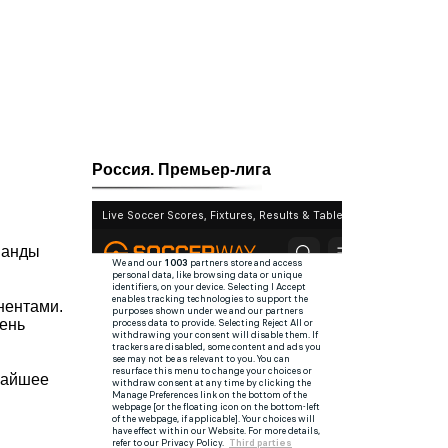
Россия. Премьер-лига
манды
нентами.
вень
ижайшее