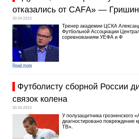
отказались от CAFA» — Гришин
30.04.2023
Тренер академии ЦСКА Александр
Футбольной Ассоциации Централь
соревнованиям УЕФА и Ф
Read more
Футболисту сборной России д
связок колена
30.04.2023
У полузащитника грозненского «
диагностировано повреждение кр
ТВ».