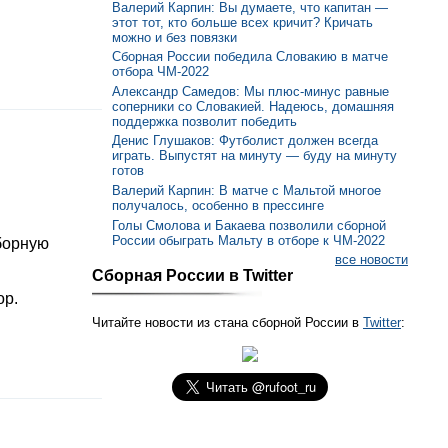
Валерий Карпин: Вы думаете, что капитан —
этот тот, кто больше всех кричит? Кричать
можно и без повязки
Сборная России победила Словакию в матче
отбора ЧМ-2022
Александр Самедов: Мы плюс-минус равные
соперники со Словакией. Надеюсь, домашняя
поддержка позволит победить
Денис Глушаков: Футболист должен всегда
играть. Выпустят на минуту — буду на минуту
готов
Валерий Карпин: В матче с Мальтой многое
получалось, особенно в прессинге
Голы Смолова и Бакаева позволили сборной
России обыграть Мальту в отборе к ЧМ-2022
борную
все новости
Сборная России в Twitter
ор.
Читайте новости из стана сборной России в
Twitter
: