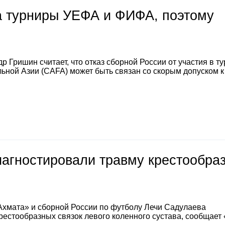
на турниры УЕФА и ФИФА, поэтому
 Гришин считает, что отказ сборной России от участия в т
ной Азии (CAFA) может быть связан со скорым допуском к
иагностировали травму крестообра
Ахмата» и сборной России по футболу Лечи Садулаева
естообразных связок левого коленного сустава, сообщает