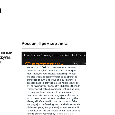
м
Россия. Премьер-лига
орными
скулы,
ы.