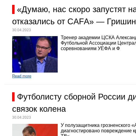
«Думаю, нас скоро запустят 
отказались от CAFA» — Гришин
30.04.2023
Тренер академии ЦСКА Александр
Футбольной Ассоциации Централь
соревнованиям УЕФА и Ф
Read more
Футболисту сборной России д
связок колена
30.04.2023
У полузащитника грозненского «
диагностировано повреждение кр