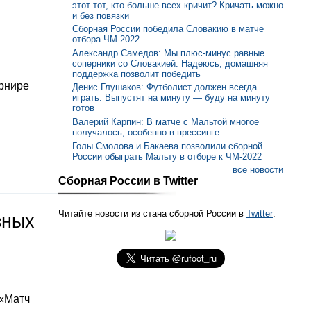
этот тот, кто больше всех кричит? Кричать можно
и без повязки
Сборная России победила Словакию в матче
отбора ЧМ-2022
Александр Самедов: Мы плюс-минус равные
соперники со Словакией. Надеюсь, домашняя
поддержка позволит победить
урнире
Денис Глушаков: Футболист должен всегда
играть. Выпустят на минуту — буду на минуту
готов
Валерий Карпин: В матче с Мальтой многое
получалось, особенно в прессинге
Голы Смолова и Бакаева позволили сборной
России обыграть Мальту в отборе к ЧМ-2022
все новости
Сборная России в Twitter
Читайте новости из стана сборной России в
Twitter
:
зных
 «Матч