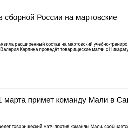
 сборной России на мартовские
явила расширенный состав на мартовский учебно-тренир
а Валерия Карпина проведёт товарищеские матчи с Никараг
1 марта примет команду Мали в Са
ведет товарищеский матч против команды Мали, сообщаетс