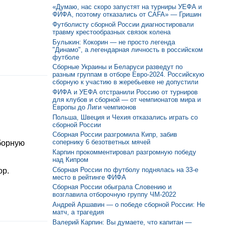
«Думаю, нас скоро запустят на турниры УЕФА и
ФИФА, поэтому отказались от CAFA» — Гришин
Футболисту сборной России диагностировали
травму крестообразных связок колена
Булыкин: Кокорин — не просто легенда
"Динамо", а легендарная личность в российском
футболе
Сборные Украины и Беларуси разведут по
разным группам в отборе Евро-2024. Российскую
сборную к участию в жеребьевке не допустили
ФИФА и УЕФА отстранили Россию от турниров
для клубов и сборной — от чемпионатов мира и
Европы до Лиги чемпионов
Польша, Швеция и Чехия отказались играть со
сборной России
Сборная России разгромила Кипр, забив
сопернику 6 безответных мячей
борную
Карпин прокомментировал разгромную победу
над Кипром
Сборная России по футболу поднялась на 33-е
ор.
место в рейтинге ФИФА
Сборная России обыграла Словению и
возглавила отборочную группу ЧМ-2022
Андрей Аршавин — о победе сборной России: Не
матч, а трагедия
Валерий Карпин: Вы думаете, что капитан —