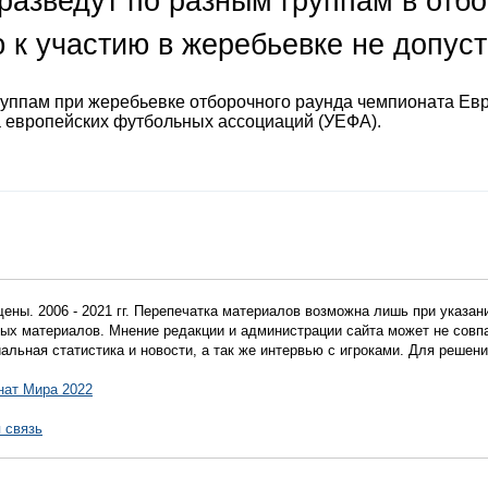
разведут по разным группам в отб
 к участию в жеребьевке не допус
руппам при жеребьевке отборочного раунда чемпионата Ев
а европейских футбольных ассоциаций (УЕФА).
ены. 2006 - 2021 гг. Перепечатка материалов возможна лишь при указан
мных материалов. Мнение редакции и администрации сайта может не сов
иальная статистика и новости, а так же интервью с игроками. Для реше
нат Мира 2022
 связь