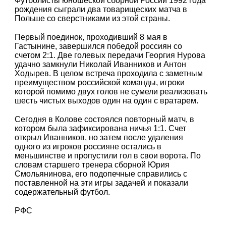
Футболисты юношеской сборной России 1992 года
рождения сыграли два товарищеских матча в
Польше со сверстниками из этой страны.
Первый поединок, проходивший 8 мая в
Гастынине, завершился победой россиян со
счетом 2:1. Две голевых передачи Георгия Нурова
удачно замкнули Николай Иванников и Антон
Ходырев. В целом встреча проходила с заметным
преимуществом российской команды, игроки
которой помимо двух голов не сумели реализовать
шесть чистых выходов один на один с вратарем.
Сегодня в Колове состоялся повторный матч, в
котором была зафиксирована ничья 1:1. Счет
открыл Иванников, но затем после удаления
одного из игроков россияне остались в
меньшинстве и пропустили гол в свои ворота. По
словам старшего тренера сборной Юрия
Смольянинова, его подопечные справились с
поставленной на эти игры задачей и показали
содержательный футбол.
РФС