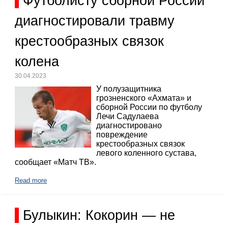
Футболисту сборной России
диагностировали травму
крестообразных связок
колена
30.04.2023
У полузащитника
грозненского «Ахмата» и
сборной России по футболу
Лечи Садулаева
диагностировано
повреждение
крестообразных связок
левого коленного сустава,
сообщает «Матч ТВ».
Read more
Булыкин: Кокорин — не