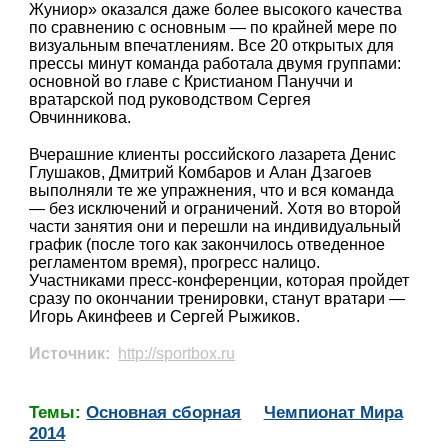
Жуниор» оказался даже более высокого качества
по сравнению с основным — по крайней мере по
визуальным впечатлениям. Все 20 открытых для
прессы минут команда работала двумя группами:
основной во главе с Кристианом Пануччи и
вратарской под руководством Сергея
Овчинникова.
Вчерашние клиенты российского лазарета Денис
Глушаков, Дмитрий Комбаров и Алан Дзагоев
выполняли те же упражнения, что и вся команда
— без исключений и ограничений. Хотя во второй
части занятия они и перешли на индивидуальный
график (после того как закончилось отведенное
регламентом время), прогресс налицо.
Участниками пресс-конференции, которая пройдет
сразу по окончании тренировки, станут вратари —
Игорь Акинфеев и Сергей Рыжиков.
Источник:
http://sportbox.ru
Темы:
Основная сборная
Чемпионат Мира
2014