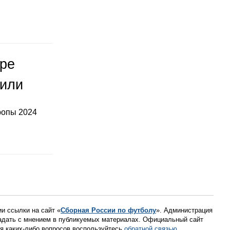
оре
тили
ропы 2024
ии ссылки на сайт «
Сборная России по футболу
». Администрация
падать с мнением в публикуемых материалах. Официальный сайт
ния каких-либо вопросов воспользуйтесь
обратной связью
.