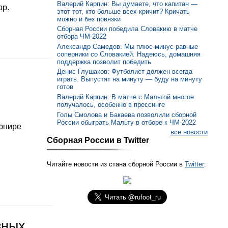
Валерий Карпин: Вы думаете, что капитан —
ор.
этот тот, кто больше всех кричит? Кричать
можно и без повязки
Сборная России победила Словакию в матче
отбора ЧМ-2022
Александр Самедов: Мы плюс-минус равные
соперники со Словакией. Надеюсь, домашняя
поддержка позволит победить
Денис Глушаков: Футболист должен всегда
играть. Выпустят на минуту — буду на минуту
готов
Валерий Карпин: В матче с Мальтой многое
получалось, особенно в прессинге
Голы Смолова и Бакаева позволили сборной
России обыграть Мальту в отборе к ЧМ-2022
урнире
все новости
Сборная России в Twitter
Читайте новости из стана сборной России в
Twitter
:
зных