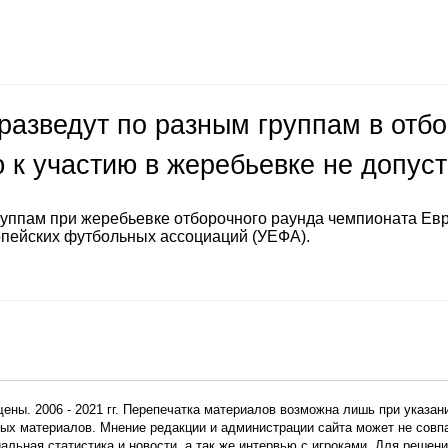
разведут по разным группам в отб
 к участию в жеребьевке не допус
руппам при жеребьевке отборочного раунда чемпионата Ев
опейских футбольных ассоциаций (УЕФА).
ены. 2006 - 2021 гг. Перепечатка материалов возможна лишь при указан
мных материалов. Мнение редакции и администрации сайта может не сов
иальная статистика и новости, а так же интервью с игроками. Для реше