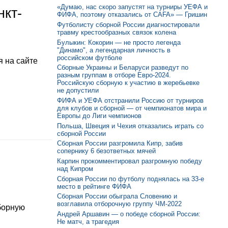
«Думаю, нас скоро запустят на турниры УЕФА и
нкт-
ФИФА, поэтому отказались от CAFA» — Гришин
Футболисту сборной России диагностировали
травму крестообразных связок колена
Булыкин: Кокорин — не просто легенда
"Динамо", а легендарная личность в
российском футболе
 на сайте
Сборные Украины и Беларуси разведут по
разным группам в отборе Евро-2024.
Российскую сборную к участию в жеребьевке
не допустили
ФИФА и УЕФА отстранили Россию от турниров
для клубов и сборной — от чемпионатов мира и
Европы до Лиги чемпионов
Польша, Швеция и Чехия отказались играть со
сборной России
Сборная России разгромила Кипр, забив
сопернику 6 безответных мячей
Карпин прокомментировал разгромную победу
над Кипром
Сборная России по футболу поднялась на 33-е
место в рейтинге ФИФА
Сборная России обыграла Словению и
возглавила отборочную группу ЧМ-2022
борную
Андрей Аршавин — о победе сборной России:
Не матч, а трагедия