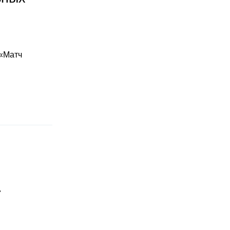
 «Матч
"