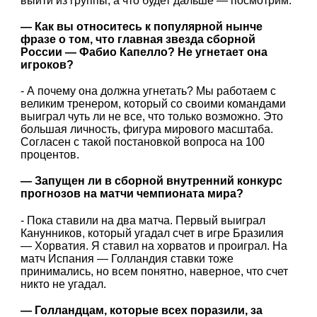
выйти из группы, а что будет дальше — посмотрим.
— Как вы относитесь к популярной нынче
фразе о том, что главная звезда сборной
России — Фабио Капелло? Не угнетает она
игроков?
- А почему она должна угнетать? Мы работаем с
великим тренером, который со своими командами
выиграл чуть ли не все, что только возможно. Это
большая личность, фигура мирового масштаба.
Согласен с такой постановкой вопроса на 100
процентов.
— Запущен ли в сборной внутренний конкурс
прогнозов на матчи чемпионата мира?
- Пока ставили на два матча. Первый выиграл
Канунников, который угадал счет в игре Бразилия
— Хорватия. Я ставил на хорватов и проиграл. На
матч Испания — Голландия ставки тоже
принимались, но всем понятно, наверное, что счет
никто не угадал.
— Голландцам, которые всех поразили, за