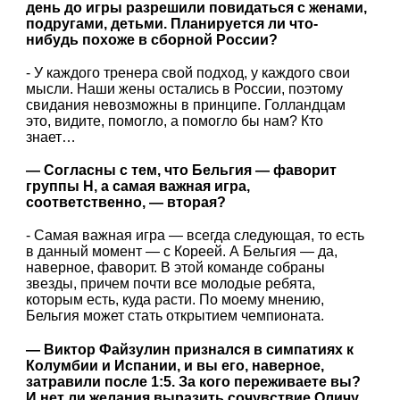
день до игры разрешили повидаться с женами,
подругами, детьми. Планируется ли что-
нибудь похоже в сборной России?
- У каждого тренера свой подход, у каждого свои
мысли. Наши жены остались в России, поэтому
свидания невозможны в принципе. Голландцам
это, видите, помогло, а помогло бы нам? Кто
знает…
— Согласны с тем, что Бельгия — фаворит
группы H, а самая важная игра,
соответственно, — вторая?
- Самая важная игра — всегда следующая, то есть
в данный момент — с Кореей. А Бельгия — да,
наверное, фаворит. В этой команде собраны
звезды, причем почти все молодые ребята,
которым есть, куда расти. По моему мнению,
Бельгия может стать открытием чемпионата.
— Виктор Файзулин признался в симпатиях к
Колумбии и Испании, и вы его, наверное,
затравили после 1:5. За кого переживаете вы?
И нет ли желания выразить сочувствие Оличу