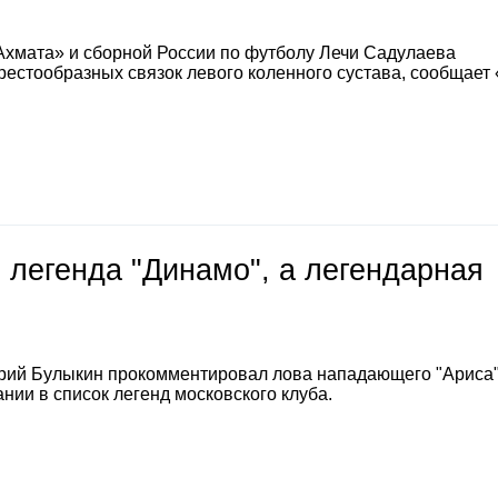
Ахмата» и сборной России по футболу Лечи Садулаева
естообразных связок левого коленного сустава, сообщает
 легенда "Динамо", а легендарная
е
рий Булыкин прокомментировал лова нападающего "Ариса
нии в список легенд московского клуба.