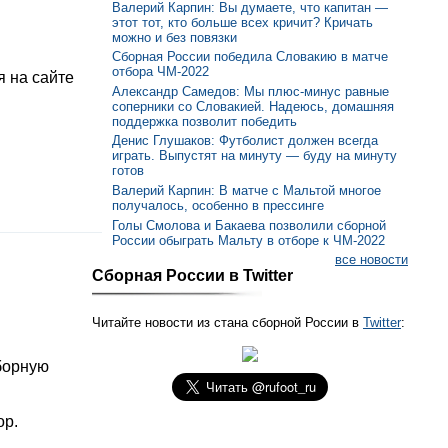
Валерий Карпин: Вы думаете, что капитан —
этот тот, кто больше всех кричит? Кричать
можно и без повязки
Сборная России победила Словакию в матче
отбора ЧМ-2022
 на сайте
Александр Самедов: Мы плюс-минус равные
соперники со Словакией. Надеюсь, домашняя
поддержка позволит победить
Денис Глушаков: Футболист должен всегда
играть. Выпустят на минуту — буду на минуту
готов
Валерий Карпин: В матче с Мальтой многое
получалось, особенно в прессинге
Голы Смолова и Бакаева позволили сборной
России обыграть Мальту в отборе к ЧМ-2022
все новости
Сборная России в Twitter
Читайте новости из стана сборной России в
Twitter
:
борную
ор.