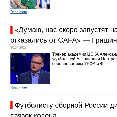
Read more
«Думаю, нас скоро запустят 
отказались от CAFA» — Гришин
30.04.2023
Тренер академии ЦСКА Александр
Футбольной Ассоциации Централь
соревнованиям УЕФА и Ф
Read more
Футболисту сборной России д
связок колена