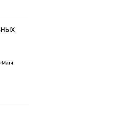
зных
 «Матч