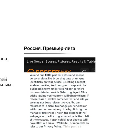
Россия. Премьер-лига
тапа
оей
льным.