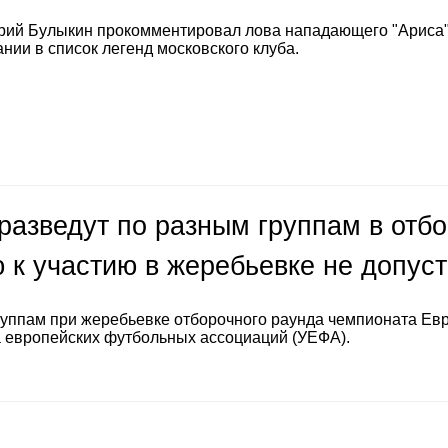
рий Булыкин прокомментировал лова нападающего "Ариса
нии в список легенд московского клуба.
разведут по разным группам в отб
 к участию в жеребьевке не допус
руппам при жеребьевке отборочного раунда чемпионата Ев
а европейских футбольных ассоциаций (УЕФА).