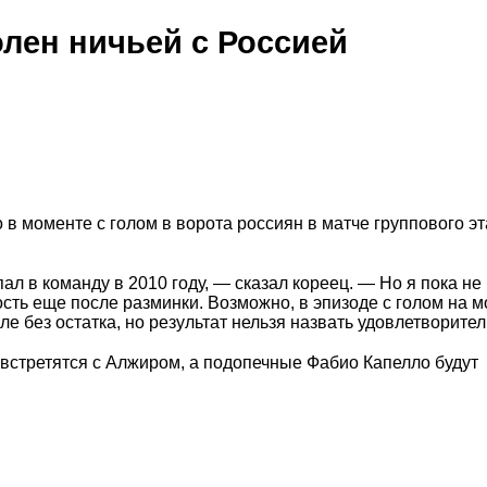
лен ничьей с Россией
 в моменте с голом в ворота россиян в матче группового э
пал в команду в 2010 году, — сказал кореец. — Но я пока не
ть еще после разминки. Возможно, в эпизоде с голом на м
е без остатка, но результат нельзя назвать удовлетворите
встретятся с Алжиром, а подопечные Фабио Капелло будут