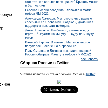
этот тот, кто больше всех кричит? Кричать можно
и без повязки
Сборная России победила Словакию в матче
отбора ЧМ-2022
борную
Александр Самедов: Мы плюс-минус равные
соперники со Словакией. Надеюсь, домашняя
поддержка позволит победить
ор.
Денис Глушаков: Футболист должен всегда
играть. Выпустят на минуту — буду на минуту
готов
Валерий Карпин: В матче с Мальтой многое
получалось, особенно в прессинге
Голы Смолова и Бакаева позволили сборной
России обыграть Мальту в отборе к ЧМ-2022
все новости
Сборная России в Twitter
Читайте новости из стана сборной России в
Twitter
:
урнире