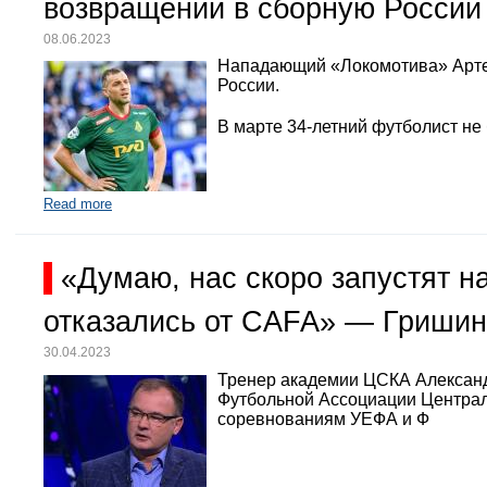
возвращении в сборную России
08.06.2023
Нападающий «Локомотива» Арте
России.
В марте 34-летний футболист не
Read more
«Думаю, нас скоро запустят 
отказались от CAFA» — Гришин
30.04.2023
Тренер академии ЦСКА Александр
Футбольной Ассоциации Централь
соревнованиям УЕФА и Ф