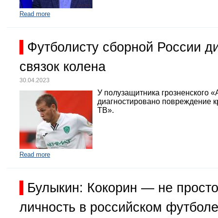
Read more
Футболисту сборной России д
связок колена
30.04.2023
У полузащитника грозненского «
диагностировано повреждение кр
ТВ».
Read more
Булыкин: Кокорин — не просто
личность в российском футбол