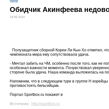
Home
Обидчик Акинфеева недово
18.06.2014
Полузащитник сборной Кореи Ли Кын Хо отметил, что
чемпионата мира ему сопутствовала удача.
- Мечтал забить на ЧМ, особенно после того, как не по
особознал важности момента. Почувствовал увереннос
стороне была удача. Наша команда выложилась на пол
Напомним, что в следующем туре в группе H корейцы 
противостоять бельгийцам.
Портал Sportbox.ru покажет в
Источник:
http://sportbox.ru