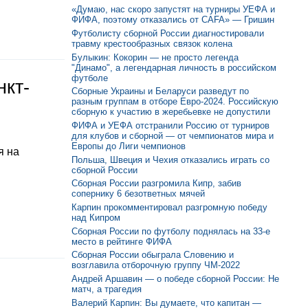
«Думаю, нас скоро запустят на турниры УЕФА и
ФИФА, поэтому отказались от CAFA» — Гришин
Футболисту сборной России диагностировали
травму крестообразных связок колена
Булыкин: Кокорин — не просто легенда
"Динамо", а легендарная личность в российском
футболе
нкт-
Сборные Украины и Беларуси разведут по
разным группам в отборе Евро-2024. Российскую
сборную к участию в жеребьевке не допустили
ФИФА и УЕФА отстранили Россию от турниров
для клубов и сборной — от чемпионатов мира и
Европы до Лиги чемпионов
я на
Польша, Швеция и Чехия отказались играть со
сборной России
Сборная России разгромила Кипр, забив
сопернику 6 безответных мячей
Карпин прокомментировал разгромную победу
над Кипром
Сборная России по футболу поднялась на 33-е
место в рейтинге ФИФА
Сборная России обыграла Словению и
возглавила отборочную группу ЧМ-2022
Андрей Аршавин — о победе сборной России: Не
матч, а трагедия
Валерий Карпин: Вы думаете, что капитан —