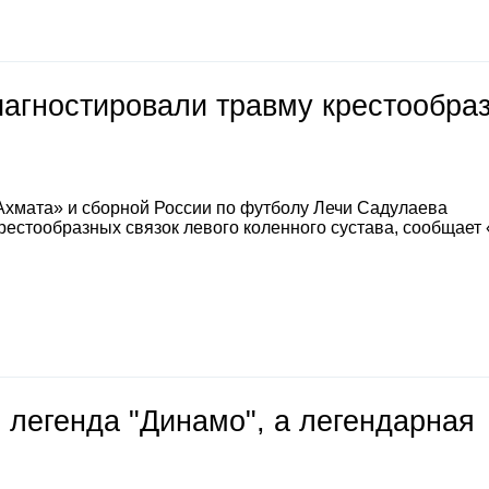
иагностировали травму крестообра
Ахмата» и сборной России по футболу Лечи Садулаева
естообразных связок левого коленного сустава, сообщает
 легенда "Динамо", а легендарная
е