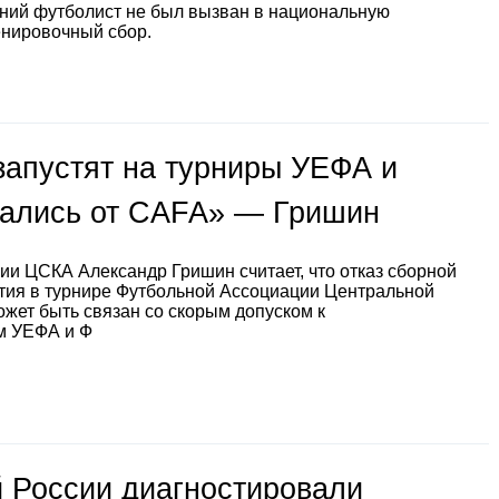
тний футболист не был вызван в национальную
енировочный сбор.
запустят на турниры УЕФА и
зались от CAFA» — Гришин
ии ЦСКА Александр Гришин считает, что отказ сборной
стия в турнире Футбольной Ассоциации Центральной
ожет быть связан со скорым допуском к
м УЕФА и Ф
 России диагностировали