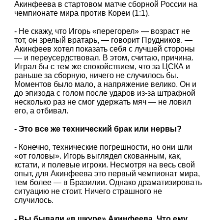
Акинфеева в стартовом матче сборной России на
чемпионате мира против Кореи (1:1).
- Не скажу, что Игорь «перегорел» — возраст не
тот, он зрелый вратарь, — говорит Прудников. —
Акинфеев хотел показать себя с лучшей стороны
— и переусердствовал. В этом, считаю, причина.
Играл бы с тем же спокойствием, что за ЦСКА и
раньше за сборную, ничего не случилось бы.
Моментов было мало, а напряжение велико. Он и
до эпизода с голом после ударов из-за штрафной
несколько раз не смог удержать мяч — не ловил
его, а отбивал.
- Это все же технический брак или нервы?
- Конечно, технические погрешности, но они шли
«от головы». Игорь выглядел скованным, как,
кстати, и полевые игроки. Несмотря на весь свой
опыт, для Акинфеева это первый чемпионат мира,
тем более — в Бразилии. Однако драматизировать
ситуацию не стоит. Ничего страшного не
случилось.
- Вы бывали «в шкуре» Акинфеева. Что ему