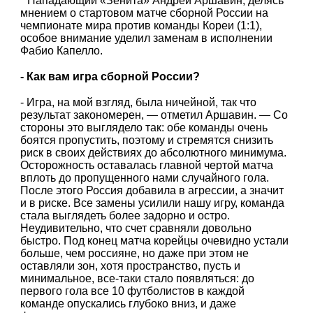
Нападающий «Зенита» Андрей Аршавин, делясь
мнением о стартовом матче сборной России на
чемпионате мира против команды Кореи (1:1),
особое внимание уделил заменам в исполнении
Фабио Капелло.
- Как вам игра сборной России?
- Игра, на мой взгляд, была ничейной, так что
результат закономерен, — отметил Аршавин. — Со
стороны это выглядело так: обе команды очень
боятся пропустить, поэтому и стремятся снизить
риск в своих действиях до абсолютного минимума.
Осторожность оставалась главной чертой матча
вплоть до пропущенного нами случайного гола.
После этого Россия добавила в агрессии, а значит
и в риске. Все замены усилили нашу игру, команда
стала выглядеть более задорно и остро.
Неудивительно, что счет сравняли довольно
быстро. Под конец матча корейцы очевидно устали
больше, чем россияне, но даже при этом не
оставляли зон, хотя пространство, пусть и
минимальное, все-таки стало появляться: до
первого гола все 10 футболистов в каждой
команде опускались глубоко вниз, и даже