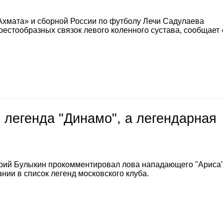
Ахмата» и сборной России по футболу Лечи Садулаева
естообразных связок левого коленного сустава, сообщает
 легенда "Динамо", а легендарная
е
рий Булыкин прокомментировал лова нападающего "Ариса
нии в список легенд московского клуба.