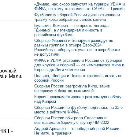
«Думаю, нас скоро запустят на турниры УЕФА и
ФИФА, поэтому отказались от CAFA» — Гришин
Футболисту сборной России диагностировали
травму крестообразных связок колена
Булыкин: Кокорин — не просто легенда
"Динамо", а легендарная личность в
российском футболе
Сборные Украины и Беларуси разведут по
разным группам в отборе Евро-2024.
Российскую сборную к участию в жеребьевке
не допустили
ФИФА и УЕФА отстранили Россию от турниров
для клубов и сборной — от чемпионатов мира и
Европы до Лиги чемпионов
овочный
Польша, Швеция и Чехия отказались играть со
уа и Мали.
сборной России
Сборная России разгромила Кипр, забив
сопернику 6 безответных мячей
Карпин прокомментировал разгромную победу
над Кипром
Сборная России по футболу поднялась на 33-е
место в рейтинге ФИФА
Сборная России обыграла Словению и
возглавила отборочную группу ЧМ-2022
нкт-
Андрей Аршавин — о победе сборной России:
Не матч, а трагедия