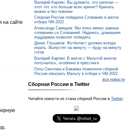
Валерий Карпин: Вы думаете, что капитан —
этот тот, кто больше всех кричит? Кричать
можно и без повязки
Сборная России победила Словакию в матче
 на сайте
отбора ЧМ-2022
Александр Самедов: Мы плюс-минус равные
соперники со Словакией. Надеюсь, домашняя
поддержка позволит победить
Денис Глушаков: Футболист должен всегда
играть. Выпустят на минуту — буду на минуту
готов
Валерий Карпин: В матче с Мальтой многое
получалось, особенно в прессинге
Голы Смолова и Бакаева позволили сборной
России обыграть Мальту в отборе к ЧМ-2022
все новости
Сборная России в Twitter
Читайте новости из стана сборной России в
Twitter
:
борную
ор.