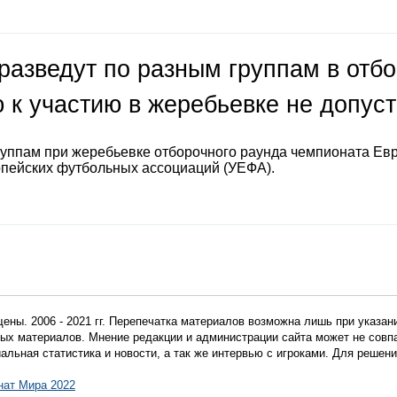
разведут по разным группам в отб
 к участию в жеребьевке не допус
руппам при жеребьевке отборочного раунда чемпионата Ев
опейских футбольных ассоциаций (УЕФА).
ены. 2006 - 2021 гг. Перепечатка материалов возможна лишь при указан
мных материалов. Мнение редакции и администрации сайта может не сов
иальная статистика и новости, а так же интервью с игроками. Для реше
нат Мира 2022