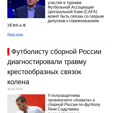
участия в турнире
Футбольной Ассоциации
Центральной Азии (CAFA)
может быть связан со скорым
допуском к соревнованиям
УЕФА и Ф
Read more
Футболисту сборной России
диагностировали травму
крестообразных связок
колена
30.04.2023
У полузащитника
грозненского «Ахмата» и
сборной России по футболу
Лечи Садулаева