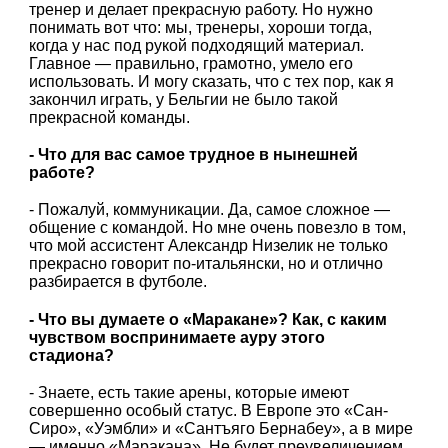
тренер и делает прекрасную работу. Но нужно
понимать вот что: мы, тренеры, хороши тогда,
когда у нас под рукой подходящий материал.
Главное — правильно, грамотно, умело его
использовать. И могу сказать, что с тех пор, как я
закончил играть, у Бельгии не было такой
прекрасной команды.
- Что для вас самое трудное в нынешней
работе?
- Пожалуй, коммуникации. Да, самое сложное —
общение с командой. Но мне очень повезло в том,
что мой ассистент Александр Низелик не только
прекрасно говорит по-итальянски, но и отлично
разбирается в футболе.
- Что вы думаете о «Маракане»? Как, с каким
чувством воспринимаете ауру этого
стадиона?
- Знаете, есть такие арены, которые имеют
совершенно особый статус. В Европе это «Сан-
Сиро», «Уэмбли» и «Сантъяго Бернабеу», а в мире
— именно «Маракана». Не будет преувеличением