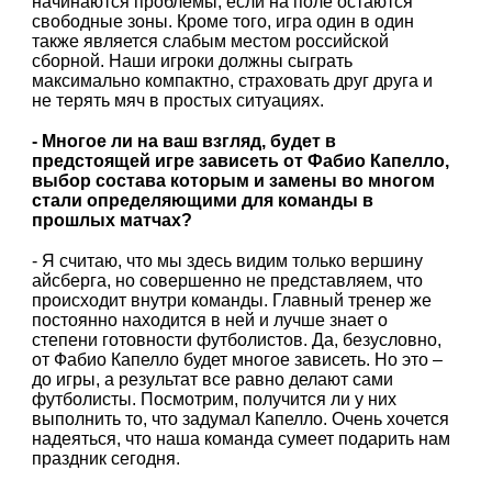
начинаются проблемы, если на поле остаются
свободные зоны. Кроме того, игра один в один
также является слабым местом российской
сборной. Наши игроки должны сыграть
максимально компактно, страховать друг друга и
не терять мяч в простых ситуациях.
- Многое ли на ваш взгляд, будет в
предстоящей игре зависеть от Фабио Капелло,
выбор состава которым и замены во многом
стали определяющими для команды в
прошлых матчах?
- Я считаю, что мы здесь видим только вершину
айсберга, но совершенно не представляем, что
происходит внутри команды. Главный тренер же
постоянно находится в ней и лучше знает о
степени готовности футболистов. Да, безусловно,
от Фабио Капелло будет многое зависеть. Но это –
до игры, а результат все равно делают сами
футболисты. Посмотрим, получится ли у них
выполнить то, что задумал Капелло. Очень хочется
надеяться, что наша команда сумеет подарить нам
праздник сегодня.