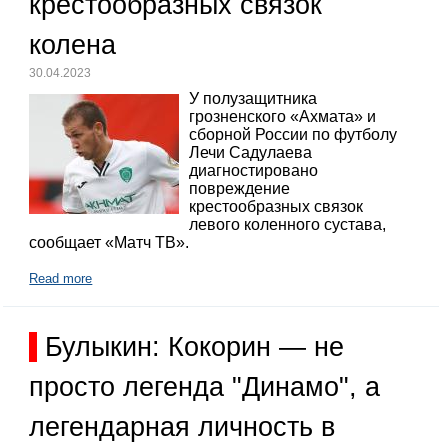
крестообразных связок
колена
30.04.2023
У полузащитника
грозненского «Ахмата» и
сборной России по футболу
Лечи Садулаева
диагностировано
повреждение
крестообразных связок
левого коленного сустава,
сообщает «Матч ТВ».
Read more
Булыкин: Кокорин — не
просто легенда "Динамо", а
легендарная личность в