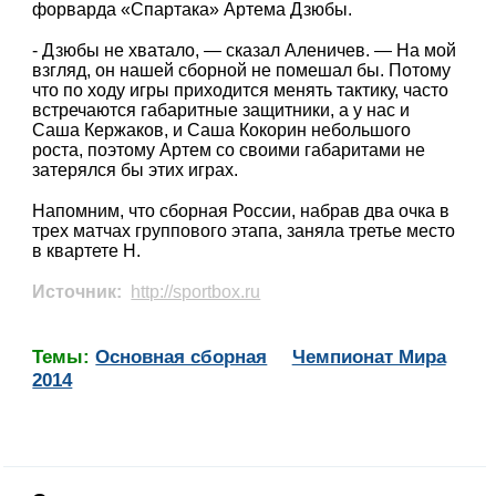
форварда «Спартака» Артема Дзюбы.
- Дзюбы не хватало, — сказал Аленичев. — На мой
взгляд, он нашей сборной не помешал бы. Потому
что по ходу игры приходится менять тактику, часто
встречаются габаритные защитники, а у нас и
Саша Кержаков, и Саша Кокорин небольшого
роста, поэтому Артем со своими габаритами не
затерялся бы этих играх.
Напомним, что сборная России, набрав два очка в
трех матчах группового этапа, заняла третье место
в квартете H.
Источник:
http://sportbox.ru
Темы:
Основная сборная
Чемпионат Мира
2014