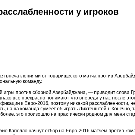
расслабленности у игроков
ся впечатлениями от товарищеского матча против Азерба
иональную команду.
ой игры против сборной Азербайджана, — приводит слова Г
нако все прекрасно понимают, что впереди у нас после это
фикации к Евро-2016, поэтому никакой расслабленности, н
юсь, наша команда сумеет обыграть Лихтенштейн. Конечно, 
 более, это произошло на практически родном для меня ста
ио Капелло начнут отбор на Евро-2016 матчем против ко