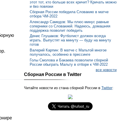
этот тот, кто больше всех кричит? Кричать можно
и без повязки
Сборная России победила Словакию в матче
отбора ЧМ-2022
Александр Самедов: Мы плюс-минус равные
соперники со Словакией. Надеюсь, домашняя
поддержка позволит победить
борную
Денис Глушаков: Футболист должен всегда
играть. Выпустят на минуту — буду на минуту
готов
Валерий Карпин: В матче с Мальтой многое
ор.
получалось, особенно в прессинге
Голы Смолова и Бакаева позволили сборной
России обыграть Мальту в отборе к ЧМ-2022
все новости
Сборная России в Twitter
Читайте новости из стана сборной России в
Twitter
:
урнире