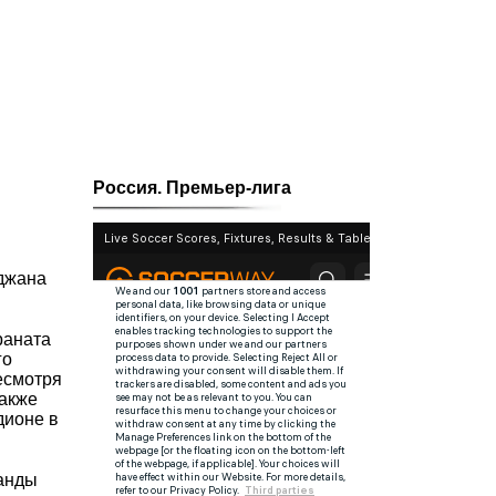
Россия. Премьер-лига
йджана
раната
го
есмотря
также
дионе в
манды