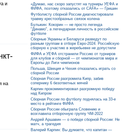
уа и
«Думаю, нас скоро запустят на турниры УЕФА и
ФИФА, поэтому отказались от CAFA» — Гришин
Футболисту сборной России диагностировали
травму крестообразных связок колена
Булыкин: Кокорин — не просто легенда
"Динамо", а легендарная личность в российском
футболе
Сборные Украины и Беларуси разведут по
разным группам в отборе Евро-2024. Российскую
сборную к участию в жеребьевке не допустили
ФИФА и УЕФА отстранили Россию от турниров
нкт-
для клубов и сборной — от чемпионатов мира и
Европы до Лиги чемпионов
Польша, Швеция и Чехия отказались играть со
сборной России
Сборная России разгромила Кипр, забив
сопернику 6 безответных мячей
я на
Карпин прокомментировал разгромную победу
над Кипром
Сборная России по футболу поднялась на 33-е
место в рейтинге ФИФА
Сборная России обыграла Словению и
возглавила отборочную группу ЧМ-2022
Андрей Аршавин — о победе сборной России: Не
матч, а трагедия
Валерий Карпин: Вы думаете, что капитан —