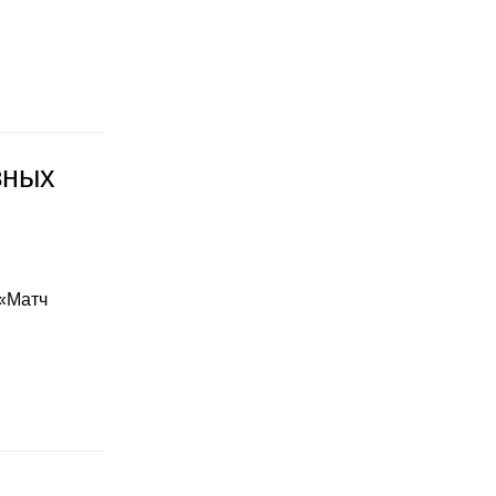
зных
 «Матч