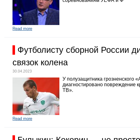
соревнованиям УЕФА и Ф
Read more
Футболисту сборной России д
связок колена
30.04.2023
У полузащитника грозненского «
диагностировано повреждение кр
ТВ».
Read more