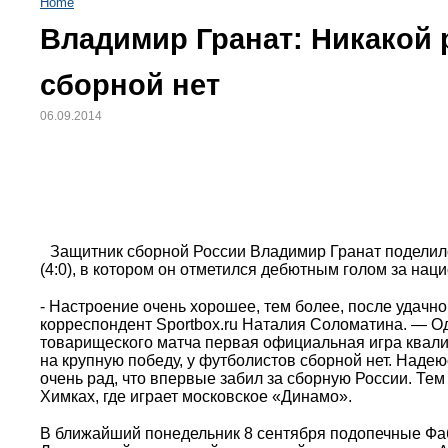
Home
Владимир Гранат: Никакой 
сборной нет
06.09.2014
Защитник сборной России Владимир Гранат поделил
(4:0), в котором он отметился дебютным голом за нац
- Настроение очень хорошее, тем более, после удачн
корреспондент Sportbox.ru Наталия Соломатина. — Од
товарищеского матча первая официальная игра квали
на крупную победу, у футболистов сборной нет. Наде
очень рад, что впервые забил за сборную России. Тем
Химках, где играет московское «Динамо».
В ближайший понедельник 8 сентября подопечные Фаб