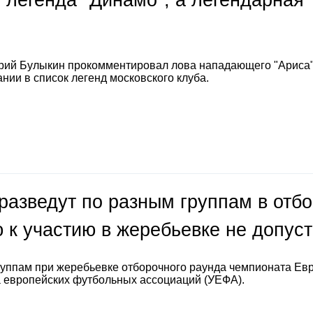
 легенда "Динамо", а легендарная
е
рий Булыкин прокомментировал лова нападающего "Ариса
нии в список легенд московского клуба.
разведут по разным группам в отб
 к участию в жеребьевке не допус
руппам при жеребьевке отборочного раунда чемпионата Ев
а европейских футбольных ассоциаций (УЕФА).