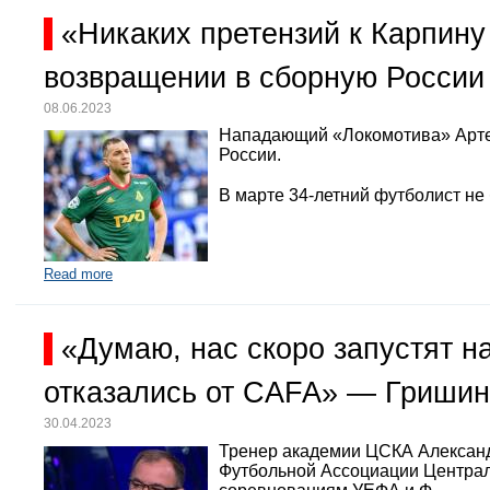
«Никаких претензий к Карпину
возвращении в сборную России
08.06.2023
Нападающий «Локомотива» Арте
России.
В марте 34-летний футболист не
Read more
«Думаю, нас скоро запустят 
отказались от CAFA» — Гришин
30.04.2023
Тренер академии ЦСКА Александр
Футбольной Ассоциации Централь