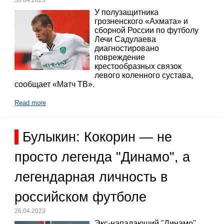
У полузащитника
грозненского «Ахмата» и
сборной России по футболу
Лечи Садулаева
диагностировано
повреждение
крестообразных связок
левого коленного сустава,
сообщает «Матч ТВ».
Read more
Булыкин: Кокорин — не
просто легенда "Динамо", а
легендарная личность в
российском футболе
26.04.2023
Экс-нападающий "Динамо"