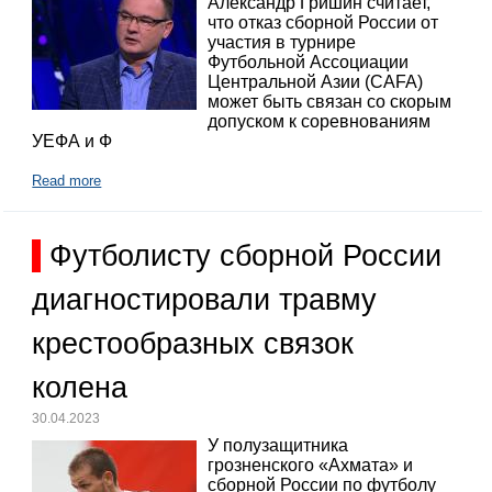
Александр Гришин считает,
что отказ сборной России от
участия в турнире
Футбольной Ассоциации
Центральной Азии (CAFA)
может быть связан со скорым
допуском к соревнованиям
УЕФА и Ф
Read more
Футболисту сборной России
диагностировали травму
крестообразных связок
колена
30.04.2023
У полузащитника
грозненского «Ахмата» и
сборной России по футболу