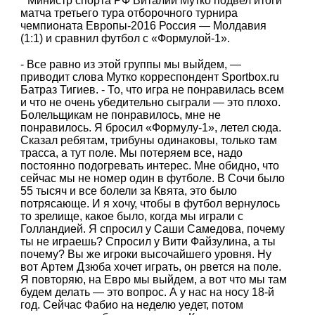
Министр спорта РФ Виталий Мутко подвел итоги
матча третьего тура отборочного турнира
чемпионата Европы-2016 Россия — Молдавия
(1:1) и сравнил футбол с «Формулой-1».
- Все равно из этой группы мы выйдем, —
приводит слова Мутко корреспондент Sportbox.ru
Батраз Тигиев. - То, что игра не понравилась всем
и что не очень убедительно сыграли — это плохо.
Болельщикам не понравилось, мне не
понравилось. Я бросил «Формулу-1», летел сюда.
Сказал ребятам, трибуны одинаковы, только там
трасса, а тут поле. Мы потеряем все, надо
постоянно подогревать интерес. Мне обидно, что
сейчас мы не номер один в футболе. В Сочи было
55 тысяч и все болели за Квята, это было
потрясающе. И я хочу, чтобы в футбол вернулось
то зрелище, какое было, когда мы играли с
Голландией. Я спросил у Саши Самедова, почему
ты не играешь? Спросил у Вити Файзулина, а ты
почему? Вы же игроки высочайшего уровня. Ну
вот Артем Дзюба хочет играть, он рвется на поле.
Я повторяю, на Евро мы выйдем, а вот что мы там
будем делать — это вопрос. А у нас на носу 18-й
год. Сейчас Фабио на неделю уедет, потом