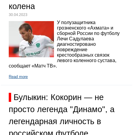
колена
30.04.2023
У полузащитника
грозненского «Ахмата» и
сборной России по футболу
Лечи Садулаева
диагностировано
повреждение
крестообразных связок
левого коленного сустава,
сообщает «Матч ТВ».
Read more
Булыкин: Кокорин — не
просто легенда "Динамо", а
легендарная личность в
российском футболе